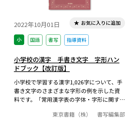
お気に入りに追加
2022年10月01日
小
国語
書写
指導資料
小学校の漢字 手書き文字 字形ハン
ドブック【改訂版】
小学校で学習する漢字1,026字について、手
書き文字のさまざまな字形の例を示した資
料です。「常用漢字表の字体・字形に関する
指針」（平成28年2月／文化庁）から、小学
東京書籍（株） 書写編集部
校の漢字指導に役立つ内容を中心に抜粋し
編集しています。平成29年度の学習指導要
領で加わった都道府県の漢字20字を追加