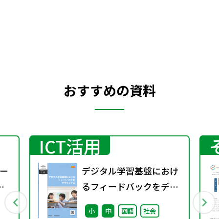
し、索引を巻末に付けました。漢字の指導
や評価にご活用ください。
おすすめの資料
ICT活用
ー
デジタル学習基盤におけ
るフィードバックをデザ
インする（特別課題
小
中
国語
社会
138）