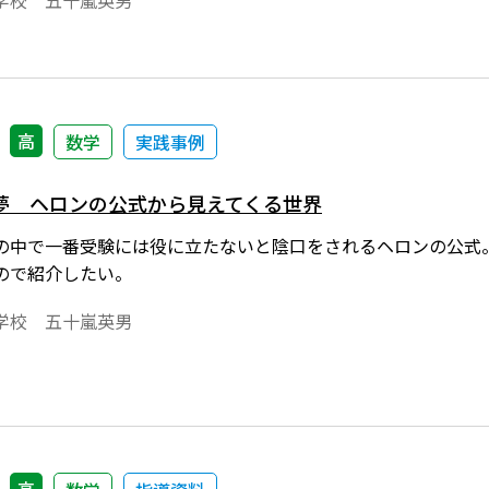
学校 五十嵐英男
しくなったと言ってよいだろう。根本的には、指導要領を大き
解が深まるように努力することも大切ではないか？そんな思い
。
高
数学
実践事例
夢 ヘロンの公式から見えてくる世界
の中で一番受験には役に立たないと陰口をされるヘロンの公式
ので紹介したい。
学校 五十嵐英男