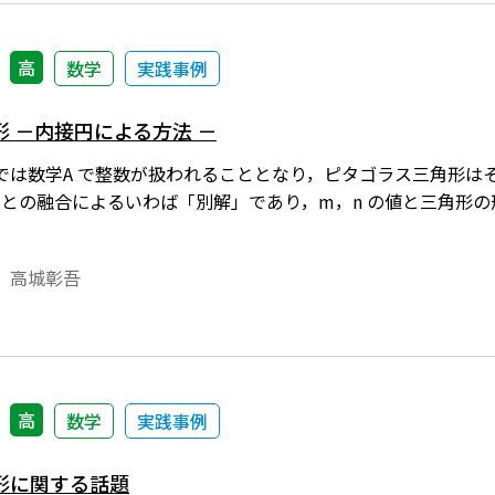
高
数学
実践事例
 －内接円による方法 －
では数学A で整数が扱われることとなり，ピタゴラス三角形は
Ⅱとの融合によるいわば「別解」であり，m，n の値と三角形
 高城彰吾
高
数学
実践事例
形に関する話題