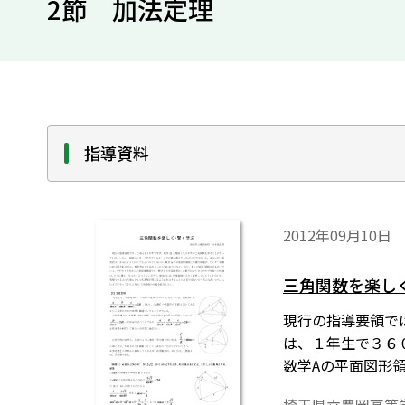
2節 加法定理
指導資料
2012年09月10日
三角関数を楽し
現行の指導要領で
は、１年生で３６
数学Aの平面図形
くの疑問•問題点