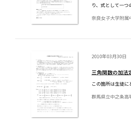
り、式として一つ
など、関数として
奈良女子大学附属
く表示するためには，
shoseki.co.jp/do
2010年03月30日
三角関数の加法
この箇所は生徒に
群馬県立中之条高