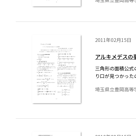
埼玉県立豊岡高等
指導は、さらに難
生徒に少しでも理
実践を紹介したい
2011年02月15日
アルキメデスの
三角形の面積公式
り口が見つかった
埼玉県立豊岡高等