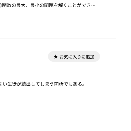
角関数の最大、最小の問題を解くことができる
タ」で作成されています。ワード文書で数式を正し
ンロードはこちら→http://ten.tokyo-
お気に入りに追加
ない生徒が続出してしまう箇所でもある。