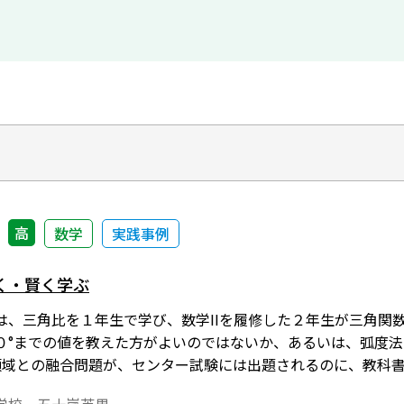
高
数学
実践事例
く・賢く学ぶ
は、三角比を１年生で学び、数学IIを履修した２年生が三角関
０°までの値を教えた方がよいのではないか、あるいは、弧度
領域との融合問題が、センター試験には出題されるのに、教科
が上がっている。今年の１年生からの新指導要領では、数学Aの