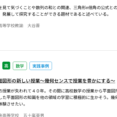
を見て気づくことや数列の和との関連、三角形n倍角の公式と
、発展して探究することができる題材であると述べている。
高等学校教諭 大谷晋
高
数学
実践事例
面図形の新しい授業～幾何センスで授業を豊かにする～
の授業が失われて４０年。その間に高校数学の授業から平面図
した平面図形の知識を他の領域の学習に積極的に生かそう。幾
体験させたい。
央高等学校 五十嵐英男