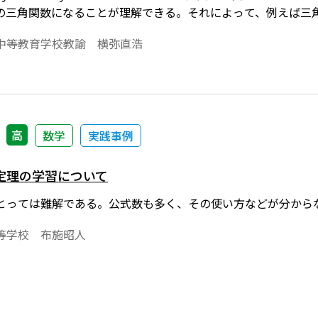
の三角関数になることが理解できる。それによって、例えば三
扱える範囲が広がる。※文中の数式は，「Tosho数式エディ
中等教育学校教諭 横弥直浩
「Tosho数式エディタ」が導入されていることが必要です。無償ダウ
wnloadfr1/htm/cms68851.htm
高
数学
実践事例
定理の学習について
とっては難解である。公式数も多く、その使い方などが分から
等学校 布施昭人