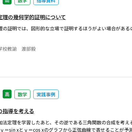
高
数学
指導資料
定理の幾何学的証明について
理の証明では、図形的な立場で証明するほうがよい場合がある
。
学校教諭 渡部毅
高
数学
実践事例
の指導を考える
加法定理を学習したあと、その逆である三角関数の合成を考え
x は、ｙ＝sin xとｙ＝cos xのグラフから正弦曲線で表せる