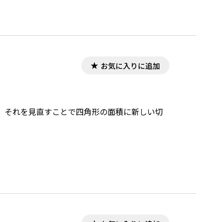
く変更してもらうしかないが、現場での工夫で
から、これまでにやってきた三角比•三角関数の
お気に入りに追加
。それを見直すことで四角形の面積に新しい切