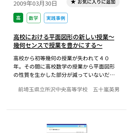
お気に入りに追加
2009年03月30日
高
数学
実践事例
高校における平面図形の新しい授業～
幾何センスで授業を豊かにする～
高校から初等幾何の授業が失われて４０
年。その間に高校数学の授業から平面図形
の性質を生かした部分が減っていないだろ
うか？せっかく復活した平面図形の知識を
前埼玉県立所沢中央高等学校 五十嵐英男
他の領域の学習に積極的に生かそう。幾何
センスのある授業で式計算では経験できな
い面白く深い数学を体験させたい。