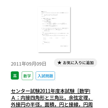
お気に入りに追加
2011年09月09日
高
数学
入試問題
センター試験2011年度本試験［数学Ⅰ
Ａ：内接四角形と三角比，余弦定理，
外接円の半径，面積，円と接線，円周