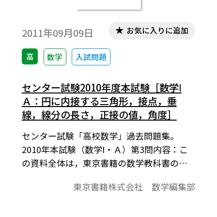
お気に入りに追加
2011年09月09日
高
数学
入試問題
センター試験2010年度本試験［数学Ⅰ
Ａ：円に内接する三角形，接点，垂
線，線分の長さ，正接の値，角度］
センター試験「高校数学」過去問題集。
2010年本試験（数学I・Ａ）第3問内容：こ
の資料全体は，東京書籍の数学教科書の目
次に準拠して，2000年から2011年までのセ
東京書籍株式会社 数学編集部
ンター試験問題を分類したものです。この資
料は，そのなかの１問題です。データは問題