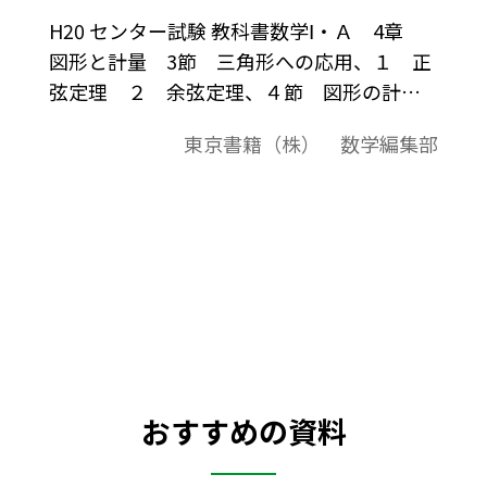
H20 センター試験 教科書数学Ⅰ・Ａ 4章
図形と計量 3節 三角形への応用、１ 正
弦定理 ２ 余弦定理、４節 図形の計
量 ２ 相似の計量、Ａ４章 平面図形 3
東京書籍（株） 数学編集部
節 円と直線 ２ 接線と弦のつくる角
３ 方べきの定理
おすすめの資料