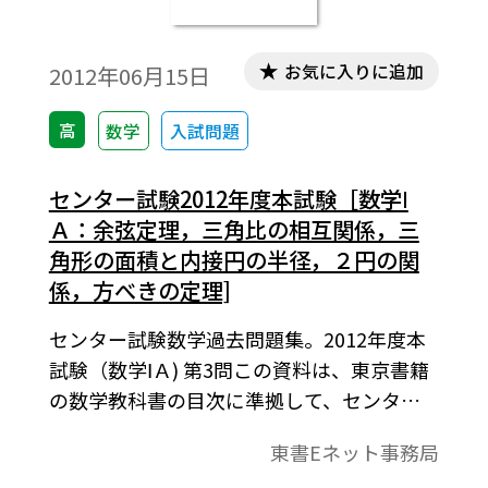
お気に入りに追加
2012年06月15日
高
数学
入試問題
センター試験2012年度本試験［数学Ⅰ
Ａ：余弦定理，三角比の相互関係，三
角形の面積と内接円の半径，２円の関
係，方べきの定理]
センター試験数学過去問題集。2012年度本
試験（数学ⅠＡ) 第3問この資料は、東京書籍
の数学教科書の目次に準拠して、センター
試験問題を分類したものです。データは問題
東書Eネット事務局
と解答で構成されています。