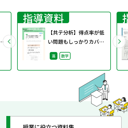
指導資料
【共テ分析】得点率が低
分野
い問題もしっかりカバー
法
（攻略!共通テストPick
高
数学
シリ
Up）
授業に役立つ資料集