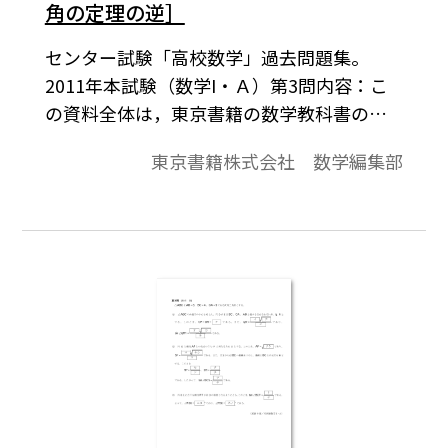
角の定理の逆］
センター試験「高校数学」過去問題集。
2011年本試験（数学I・Ａ）第3問内容：こ
の資料全体は，東京書籍の数学教科書の目
次に準拠して，2000年から2011年までのセ
東京書籍株式会社 数学編集部
ンター試験問題を分類したものです。この資
料は，そのなかの１問題です。データは問題
と解答で構成されています。※コピーして，
授業でご利用ください。