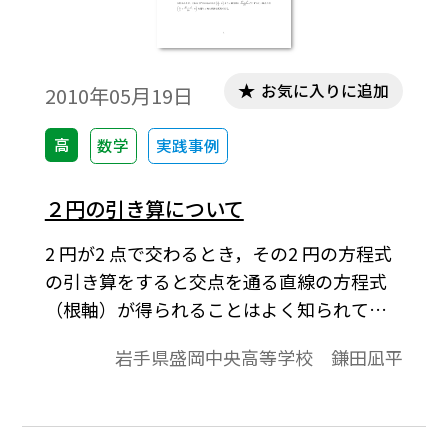
お気に入りに追加
2010年05月19日
高
数学
実践事例
２円の引き算について
2 円が2 点で交わるとき，その2 円の方程式
の引き算をすると交点を通る直線の方程式
（根軸）が得られることはよく知られてい
るが，2 円が共有点を持たないとき引き算で
岩手県盛岡中央高等学校 鎌田凪平
得られる直線がどんな意味を持つのかよく
質問を受ける。そこで2 円が接する場合も含
め引き算で得られる直線の意味について考