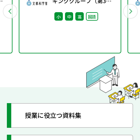
キンググループ（第3
回） 配付資料
小
中
高
国語
授業に役立つ資料集