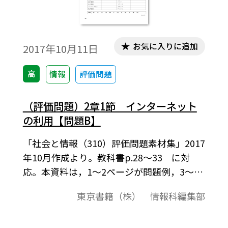
お気に入りに追加
2017年10月11日
高
情報
評価問題
（評価問題）2章1節 インターネット
の利用【問題B】
「社会と情報（310）評価問題素材集」2017
年10月作成より。教科書p.28～33 に対
応。本資料は，1～2ページが問題例，3～4
ページが解答例という構成になっています。
東京書籍（株） 情報科編集部
評価問題の素材として，編集加工してご利
用いただけたら幸いです。