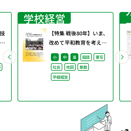
学校経営
技
【特集 戦後80年】いま、
改めて平和教育を考え
合
る〜「あの日」を語り継
小
中
高
国語
書写
ワ
ぐ本川小学校の子どもた
報
社会
地図
算数
2
ち〜
学級経営
料