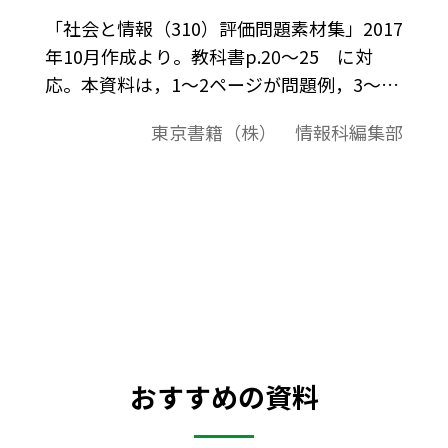
「社会と情報（310）評価問題素材集」2017
年10月作成より。教科書p.20～25 に対
応。本資料は，1～2ページが問題例，3～4
ページが解答例という構成になっています。
東京書籍（株） 情報科編集部
評価問題の素材として，編集加工してご利
用いただけたら幸いです。
おすすめの資料