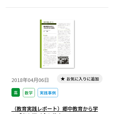
でも噛み砕いて噛んで含めるような授業も
良し悪しである。何らかの疑問の余地を残
しておくことも大事である。相反するよう
であるが，このバランスが大事である。教
えすぎても教えなさ過ぎてもよくない。食
事と似ている。本稿では，生徒の抱く素朴
な疑問を確率の中から拾ってみる。※文中
の数式は，「Tosho数式エディタ」で作成さ
れています。ワード文書で数式を正しく表示
するためには，「Tosho数式エディタ」が導
入されていることが必要です。会員向け無償
お気に入りに追加
2018年04月06日
ダウンロードはこちら→https://ten.tokyo-
shoseki.co.jp/login/newenter.php?
高
数学
実践事例
wurl=/detail/40776/
（教育実践レポート）郷中教育から学