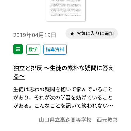
お気に入りに追加
2019年04月19日
高
数学
指導資料
独立と排反 ～生徒の素朴な疑問に答え
る～
生徒は思わぬ疑問を抱いて悩んでいること
があり，それが次の学習を妨げていること
がある。こんなことを訊いて笑われないだ
ろうか，勉強不足を叱責されないだろうか
山口県立高森高等学校 西元教善
という思いで，訊けば即座に氷解する疑問
を持ち続けることがある。かといって，何