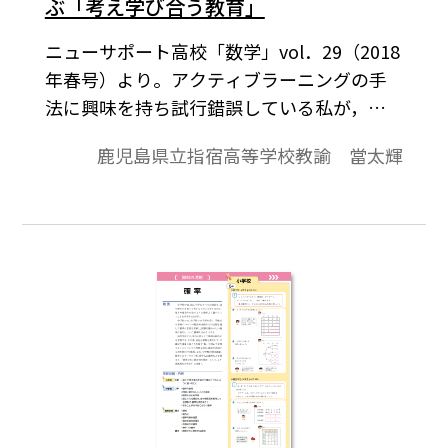
ぶ「考え学び合う教育」
ニューサポート高校「数学」vol．29（2018
年春号）より。アクティブラーニングの手
法に興味を持ち試行錯誤している私が，鹿
児島ならではの教育に参加したときの体験
鹿児島県立指宿高等学校教諭 當太輝
談を紹介したい。郷中教育とは，薩摩藩独
特の教育。異年齢集団の中で，教える者も
教えられる，学び合う教育であり，こうし
た鍛錬教育で学んだ人物が明治維新で活躍
した。