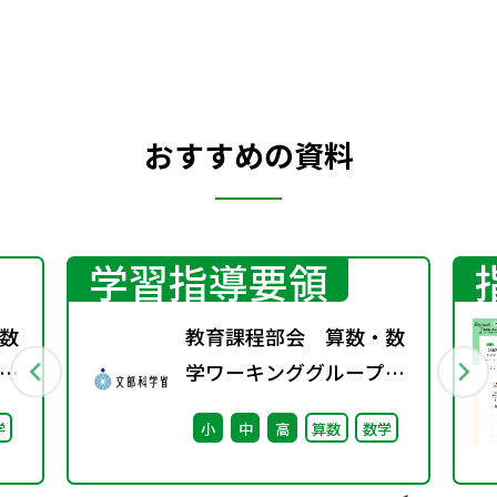
配慮）などで構成。
おすすめの資料
学習指導要領
数
教育課程部会 算数・数
学ワーキンググループ
（第1回） 配付資料
学
小
中
高
算数
数学