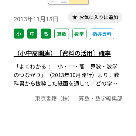
お気に入りに追加
2013年11月18日
小
中
高
算数
数学
指導資料
（小中高関連）［資料の活用］確率
「よくわかる！ 小・中・高 算数・数学
のつながり」（2013年10月発行）より。教
科書から抜粋した紙面を通して「どの学年
で」「どんな内容を」「どのように学んで
東京書籍（株） 算数・数学編集部
いるか」が概観できるようになっておりま
す。学習内容のつながりや扱いなどの概要の
説明，学習段階・学習内容の一覧，学習内
容に関する教科書紙面，学習内容に関する
留意点（児童，生徒の実態，取り扱い上の