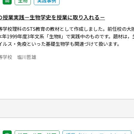
高
生物
実践事例
の授業実践－生物学史を授業に取り入れる－
等学校理科のSTS教育の教材として作成しました。前任校の大阪
本年1999年度3年文系「生物Ⅱ」で実践中のものです。題材
イルス・免疫といった基礎生物学も関連づけて扱います。
等学校 塩川哲雄