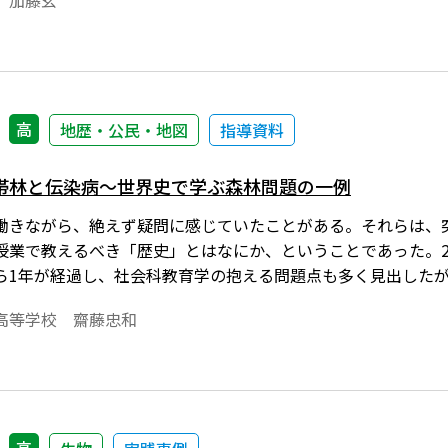
 加藤玄
高
地歴・公民・地図
指導資料
林と伝染病～――世界史で学ぶ森林問題の一例――
働きながら、絶えず疑問に感じていたことがある。それらは、
授業で教えるべき「歴史」とはなにか、ということであった。20
ら1年が経過し、社会科教育学の抱える問題点も多く見出した
、これまで振り返ることのなかった「世界史」という教科を、
高等学校 齋藤忠和
かった視点で世界史の授業を構築する機会を得たことであった。
おいて課された、「環境教育の一環を担うため、森林問題を扱
告である。世界史で森林問題、というあまり前例のない取り組
御批正を賜りたい。