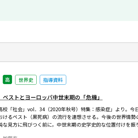
高
世界史
指導資料
）ペストとヨーロッパ中世末期の「危機」
校「社会」vol．34（2020年秋号）特集：感染症」より。今
おけるペスト（黒死病）の流行を連想させる。今後の世界情勢
純な見方に飛びつく前に，中世末期の史学史的な位置付けを振