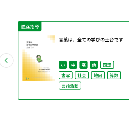
進路指導
先生
言葉は、全ての学びの土台です
理
小
中
高
他
国語
書写
社会
地図
算数
言語活動