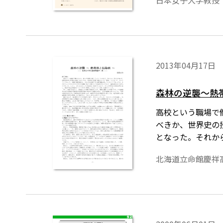
日本女子大学教授
2013年04月17日
森林の逆襲～熱帯
高校という職場で
べきか、世界史の
となった。それか
た。最大の収穫は
北海道立命館慶祥
れまで思いもしな
文教授）の講義に
対しての、回答報
ると思う。多くの