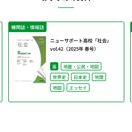
機関誌・情報誌
ニューサポート高校「社会」
vol.42（2025年 春号）
高
地歴・公民・地図
世界史
日本史
地理
地図
エッセイ