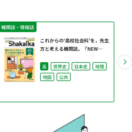
機関誌・情報誌
学
これからの‘高校社会科’を，先生
方と考える機関誌。『NEW
ShakaIka』 2025年秋号"
高
世界史
日本史
地理
地図
公共