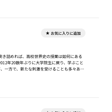
お気に入りに追加
突き詰めれば、高校世界史の授業は如何にある
12年20数年ぶりに大学院生に戻り、学ぶこと
が、一方で、新たな刺激を受けることも多々あっ
その成立から概観することができたことと、こ
 本稿は、2012年度社会科教育特論（山下宏
いうる世界史の授業を考案する」という課題に
みであるが、それゆえ、参考となるところもあ