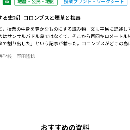
高
地歴・公民・地図
授業プリント・ワークシート
する史話】コロンブスと煙草と梅毒
て，授業の中身を豊かなものにする読み物，文も平易に記述してあ
のはサンサルバドル島ではなくて、そこから百四キロメートル
タで割り出した」という記事が載った。コロンブスがどこの島
れが変わるわけではないが、事実の訂正にはなる。
等学校 野田隆稔
おすすめの資料