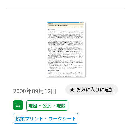
二次産業革命 アインシュタイン サライ
ェヴォ事件 二十一か条要求 総力戦 戦
車，飛行機，毒ガス，潜水艦 ﾌｻｲﾝ・ﾏｸﾏﾎﾝ
協定 バルフォア宣言 サイクス・ピコ協
定 無制限潜水艦作戦 二月革命 十月革
命 ﾌﾞﾚｽﾄ・ﾘﾄﾌｽｸ条約 ドイツ革命 ロー
ザ・ルクセンブルク
お気に入りに追加
2000年09月12日
高
地歴・公民・地図
授業プリント・ワークシート