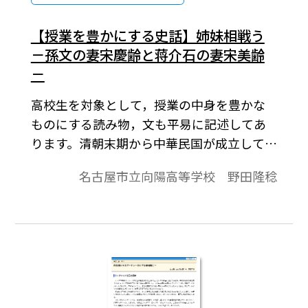
【授業を豊かにする史話】姉妹相戦う
－孫文の妻宋慶齢と蒋介石の妻宋美齢
－
高校生を対象として，授業の中身を豊かな
ものにする読み物，文も平易に記述してあ
ります。清朝末期から中華民国が成立してい
く時代、上海を中心に中国経済界を支配し
名古屋市立向陽高等学校 野田隆稔
た資本家の一団が登場してくる。彼らを浙
江財閥という。彼らは蒋介石の上海クーデ
ター（1927年）を陰で組織し、蒋介石が政
権を握ると黒幕として国民党政府を動かし
ていく。