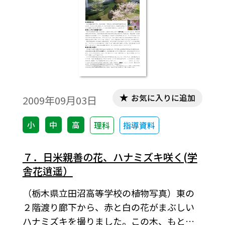
お気に入りに追加
2009年09月03日
小
中
高
理科
指導資料
７．日米親善の花、ハナミズキ咲く(学
舎花逍遥）
（栃木県立田沼高等学校の植物写真）東の
２階渡り廊下から、赤と白の花がまぶしい
ハナミズキを撮りました。この木、もとも