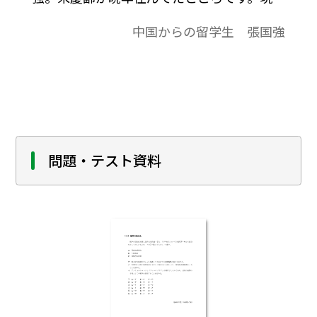
在、記念館として一般開放されています。こ
中国からの留学生 張国強
の屋敷は愛新覚羅溥儀（ai xin jue luo fu ji 、
アイシンジュエルオフゥイ、あいしんかく
らふぎ）の生まれたところでもあります。
問題・テスト資料