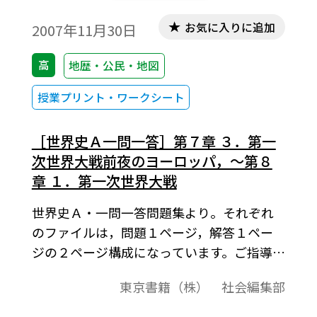
お気に入りに追加
2007年11月30日
高
地歴・公民・地図
授業プリント・ワークシート
［世界史Ａ一問一答］第７章 ３．第一
次世界大戦前夜のヨーロッパ，～第８
章 １．第一次世界大戦
世界史Ａ・一問一答問題集より。それぞれ
のファイルは，問題１ページ，解答１ペー
ジの２ページ構成になっています。ご指導の
中でご活用ください。［キーワード］三国
東京書籍（株） 社会編集部
同盟 三国協商 ヨーロッパの火薬庫 第
２インターナショナル メキシコ革命 第