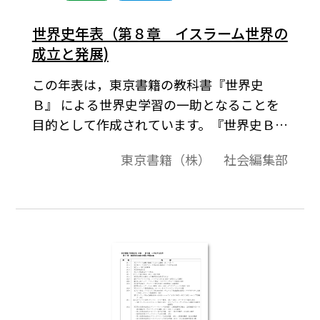
世界史年表（第８章 イスラーム世界の
成立と発展)
この年表は，東京書籍の教科書『世界史
Ｂ』 による世界史学習の一助となることを
目的として作成されています。『世界史Ｂ』
（2007年度）の編・章にもとづいて事項を
東京書籍（株） 社会編集部
年表化し，さらに関連内容を付加しまし
た。関連内容には，教科書に記述されてい
なくても，ご指導の際に言及することがあ
ると思われる事項を含めました。ご利用の
際は，各学校でのご指導の実態に合わせ
て，適宜，修正してください。