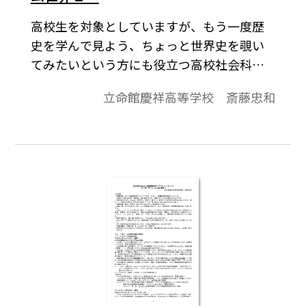
高校生を対象としていますが、もう一度歴
史を学んで見よう、ちょっと世界史を覗い
てみたいという方にも役立つ高校社会科の
資料です。「より知りたい」と思う生徒が
立命館慶祥高等学校 斎藤忠和
「しっかり」学びうるよう内容の充実をは
かり、topicsに「資料」や「コラム」的なも
のを配して、興味関心を喚起することに努
めています。