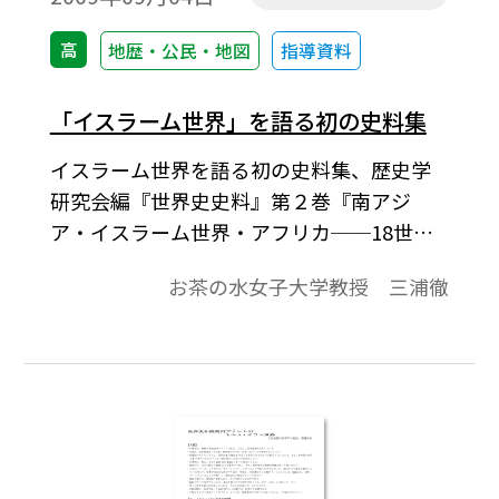
高
地歴・公民・地図
指導資料
「イスラーム世界」を語る初の史料集
イスラーム世界を語る初の史料集、歴史学
研究会編『世界史史料』第２巻『南アジ
ア・イスラーム世界・アフリカ──18世紀
まで』の概要を紹介し解説するとともに、
お茶の水女子大学教授 三浦徹
学校教育において史料を用いることの意味
を提示している。