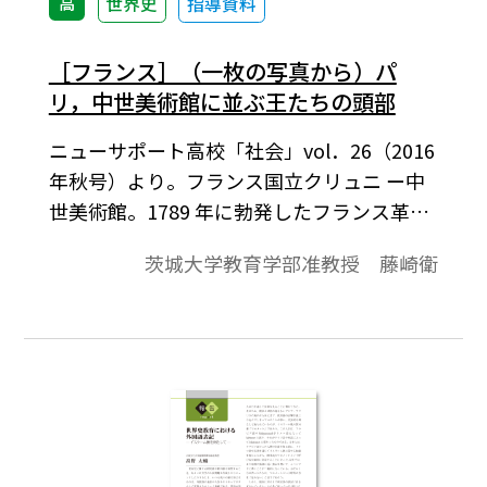
高
世界史
指導資料
［フランス］（一枚の写真から）パ
リ，中世美術館に並ぶ王たちの頭部
ニューサポート高校「社会」vol．26（2016
年秋号）より。フランス国立クリュニ ー中
世美術館。1789 年に勃発したフランス革命
のさなか、王政を廃止しキリスト教を弾圧
茨城大学教育学部准教授 藤崎衛
した 革命主義者たちが彫像を歴代のフラン
ス王だと 思いこみ、これらに制裁を加えて
断頭してしま ったのだ。ノートルダムには
19 世紀の複製が 取り付けられて現在に至っ
ているが、1977 年、 失われていたオリジナ
ルの頭部が偶然発見さ れ、ここに居場所を
与えられた。