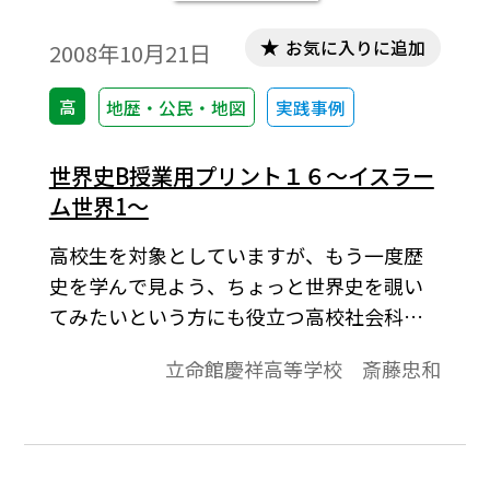
お気に入りに追加
2008年10月21日
高
地歴・公民・地図
実践事例
世界史B授業用プリント１６～イスラー
ム世界1～
高校生を対象としていますが、もう一度歴
史を学んで見よう、ちょっと世界史を覗い
てみたいという方にも役立つ高校社会科の
資料です。「より知りたい」と思う生徒が
立命館慶祥高等学校 斎藤忠和
「しっかり」学びうるよう内容の充実をは
かり、topicsに「資料」や「コラム」的なも
のを配して、興味関心を喚起することに努
めています。