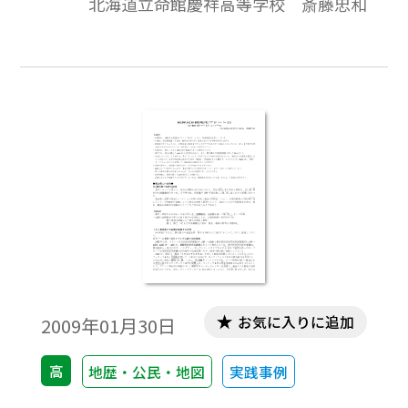
北海道立命館慶祥高等学校 斎藤忠和
「しっかり」学びうるよう内容の充実をは
かり、topicsに「資料」や「コラム」的なも
のを配して、興味関心を喚起することに努
めています。
お気に入りに追加
2009年01月30日
高
地歴・公民・地図
実践事例