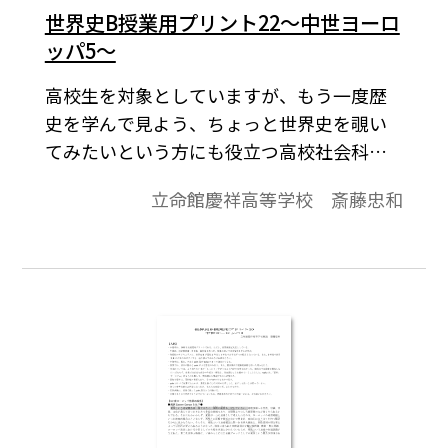
世界史B授業用プリント22～中世ヨーロ
ッパ5～
高校生を対象としていますが、もう一度歴
史を学んで見よう、ちょっと世界史を覗い
てみたいという方にも役立つ高校社会科の
資料です。「より知りたい」と思う生徒が
立命館慶祥高等学校 斎藤忠和
「しっかり」学びうるよう内容の充実をは
かり、topicsに「資料」や「コラム」的なも
のを配して、興味関心を喚起することに努
めています