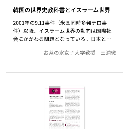
韓国の世界史教科書とイスラーム世界
2001年の9.11事件（米国同時多発テロ事
件）以降、イスラーム世界の動向は国際社
会にかかわる問題となっている。日本と韓
国は、距離のうえでは中東から遠く離れて
お茶の水女子大学教授 三浦徹
いるが、エネルギー資源の点でも、家電製
品や自動車の市場としても、深い経済関係
にあり、政治面ではともにイラク戦争や戦
後復興のために軍を派遣した。