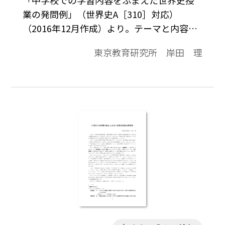
業の発問例」（世界史A［310］対応）
（2016年12月作成）より。テーマと内容項
目は次の通りです。//反乱と改革//【アヘン
東京教育研究所 岸田 理
戦争】【太平天国とアロー戦争】，//清と欧
米の間に立つ日本・琉球・朝鮮//【日本と琉
球，朝鮮の動き】【朝鮮の動きと日清戦
争】