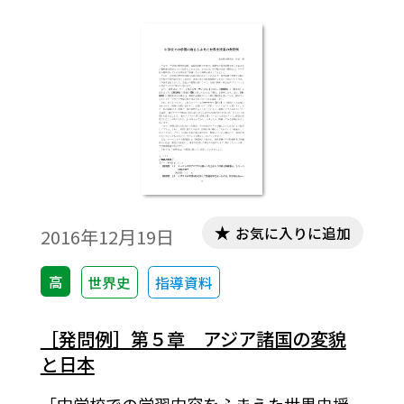
革命】【韓国併合】，//東南アジア・南アジ
アの民族運動//【東南アジアの民族運動と改
革】
お気に入りに追加
2016年12月19日
高
世界史
指導資料
［発問例］第５章 アジア諸国の変貌
と日本
「中学校での学習内容をふまえた世界史授