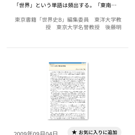
「世界」という単語は頻出する。「東南ア
ジア世界の形成」，「東アジア世界の変
東京書籍「世界史B」編集委員 東洋大学教
容」などである。これらの場合，「世界」
授 東京大学名誉教授 後藤明
は地球上の陸地を大きく区分した地域概念
と結びついている。同時に，大変曖昧では
あるが地域は文明圏概念とも結びついてい
るため，「世界」という言葉を用いること
が許されるのであろう。このような多様な
「世界」にあって「イスラーム世界」だけ
は，地域概念と結びついていない。
お気に入りに追加
2009年09月04日