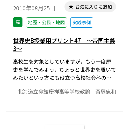
お気に入りに追加
2010年08月25日
高
地歴・公民・地図
実践事例
世界史B授業用プリント47 ～帝国主義
3～
高校生を対象としていますが，もう一度歴
史を学んでみよう，ちょっと世界史を覗いて
みたいという方にも役立つ高校社会科の資
料です。「より知りたい」と思う生徒が「し
北海道立命館慶祥高等学校教諭 斎藤忠和
っかり」学びうるよう内容の充実をはか
り，topicsに「資料」や「コラム」的なもの
を配して，興味関心を喚起することに努め
ています。