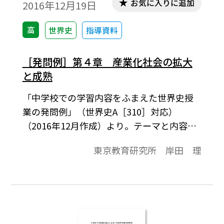
お気に入りに追加
2016年12月19日
高
世界史
指導資料
［発問例］第４章 産業化社会の拡大
と成熟
「中学校での学習内容をふまえた世界史授
業の発問例」（世界史A［310］対応）
（2016年12月作成）より。テーマと内容項
目は次の通りです。//西ヨーロッパ//【イギ
東京教育研究所 岸田 理
リスの繁栄】，//アメリカ合衆国の発展と南
北戦争//【南北戦争】，//イタリア，ドイツ
の統一と東ヨーロッパ//【ドイツ帝国の成
立】