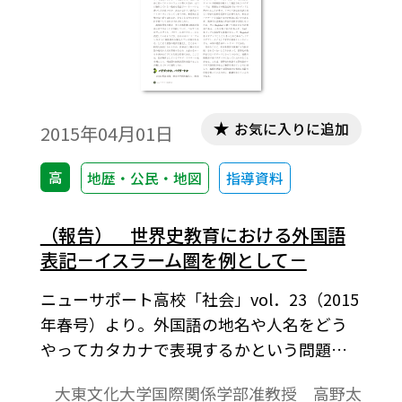
お気に入りに追加
2015年04月01日
高
地歴・公民・地図
指導資料
（報告） 世界史教育における外国語
表記－イスラーム圏を例として－
ニューサポート高校「社会」vol．23（2015
年春号）より。外国語の地名や人名をどう
やってカタカナで表現するかという問題。
ここでは，アラブ・イスラーム史を例にし
大東文化大学国際関係学部准教授 高野太
て，外国語の固有名詞を表記することの難