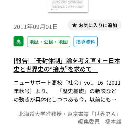
お気に入りに追加
2011年09月01日
高
地歴・公民・地図
指導資料
[報告]「冊封体制」論を考え直す－日本
史と世界史の“接点”を求めて－
ニューサポート高校「社会」vol．16（2011
年秋号）より。 「歴史基礎」の新設など
の動きが具体化しつつある今，以前にも増
して，日本史と世界史とをつなぐ視点が求
北海道大学准教授・東京書籍『世界史Ａ』
められている。ここでは，両者の“接
編集委員 橋本雄
点”（すでにこの言葉自体が不適切だが，便
宜上用いる）を探るべく，一例として「冊