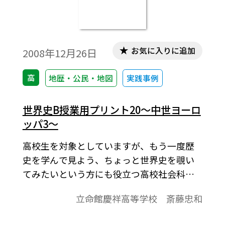
お気に入りに追加
2008年12月26日
高
地歴・公民・地図
実践事例
世界史B授業用プリント20～中世ヨーロ
ッパ3～
高校生を対象としていますが、もう一度歴
史を学んで見よう、ちょっと世界史を覗い
てみたいという方にも役立つ高校社会科の
資料です。「より知りたい」と思う生徒が
立命館慶祥高等学校 斎藤忠和
「しっかり」学びうるよう内容の充実をは
かり、topicsに「資料」や「コラム」的なも