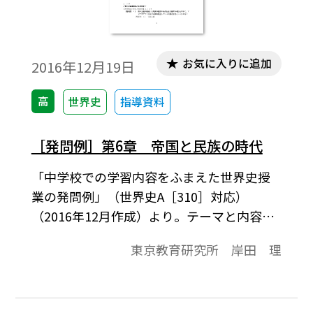
お気に入りに追加
2016年12月19日
高
世界史
指導資料
［発問例］第6章 帝国と民族の時代
「中学校での学習内容をふまえた世界史授
業の発問例」（世界史A［310］対応）
（2016年12月作成）より。テーマと内容項
目は次の通りです。//第二次産業革命と科学
東京教育研究所 岸田 理
技術//【産業構造の変化と植民地】，//帝国
主義とアフリカ分割//【アフリカ分割】，//
ロシアとアメリカ合衆国//【ロシア】【辛亥