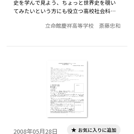
史を学んで見よう、ちょっと世界史を覗い
てみたいという方にも役立つ高校社会科の
資料です。「より知りたい」と思う生徒が
立命館慶祥高等学校 斎藤忠和
「しっかり」学びうるよう内容の充実をは
かり、topicsに「資料」や「コラム」的なも
のを配して、興味関心を喚起することに努
めています。
お気に入りに追加
2008年05月28日