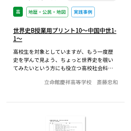
高
地歴・公民・地図
実践事例
世界史B授業用プリント10～中国中世1-
1～
高校生を対象としていますが、もう一度歴
史を学んで見よう、ちょっと世界史を覗い
てみたいという方にも役立つ高校社会科の
資料です。「より知りたい」と思う生徒が
立命館慶祥高等学校 斎藤忠和
「しっかり」学びうるよう内容の充実をは
かり、topicsに「資料」や「コラム」的なも
のを配して、興味関心を喚起することに努
めています。