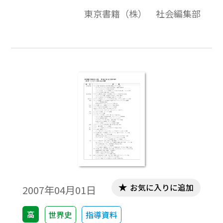
（2007年度）の編・章にもとづいて事項を
東京書籍（株） 社会編集部
年表化し，さらに関連内容を付加しまし
た。関連内容には，教科書に記述されてい
なくても，ご指導の際に言及することがあ
ると思われる事項を含めました。ご利用の
際は，各学校でのご指導の実態に合わせ
て，適宜，修正してください。
お気に入りに追加
2007年04月01日
高
世界史
指導資料