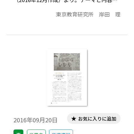
目は次の通りです。//革命の時代の開幕//
東京教育研究所 岸田 理
【啓蒙思想】，//アメリカ独立革命//【ボス
トン茶会事件】【合衆国憲法の制定】，//フ
ランス革命//【革命の進展】【革命独裁とテ
ルミドールの反動】，//ナポレオン戦争//
【総裁政府から帝政の成立へ】【ナポレオ
ン戦争とヨーロッパ】，//産業革命//【綿業
の技術革新】
お気に入りに追加
2016年09月20日