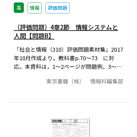
高
情報
評価問題
（評価問題）4章2節 情報システムと
人間【問題B】
「社会と情報（310）評価問題素材集」2017
年10月作成より。教科書p.70～73 に対
応。本資料は，1～2ページが問題例，3～4
ページが解答例という構成になっています。
東京書籍（株） 情報科編集部
評価問題の素材として，編集加工してご利
用いただけたら幸いです。