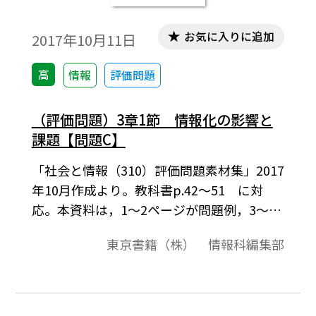
お気に入りに追加
2017年10月11日
高
情報
評価問題
（評価問題）3章1節 情報化の影響と
課題【問題C】
「社会と情報（310）評価問題素材集」2017
年10月作成より。教科書p.42～51 に対
応。本資料は，1～2ページが問題例，3～4
ページが解答例という構成になっています。
東京書籍（株） 情報科編集部
評価問題の素材として，編集加工してご利
用いただけたら幸いです。