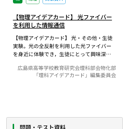
しない，「データを持たない，分析・活用
できない組織は取り残されていく」時代へ
【物理アイデアカード】 光ファイバー
と急激に変化している。
を利用した情報通信
【物理アイデアカード】 光・その他・生徒
実験。光の全反射を利用した光ファイバー
を身近に体験でき，生徒にとって興味深
い。さらに，コンピュータやニューメディ
広島県高等学校教育研究会理科部会物化部
アの基本となっている２進法によるデジタ
「理科アイデアカード」編集委員会
ル情報通信について，楽しく分かりやすく
理解することができる。広島県高等学校教
育研究会理科部会物化部「理科アイデアカ
ード」編集委員会 物理班作成「理科アイデ
アカード・物理編第Ⅲ集」より。
問題・テスト資料