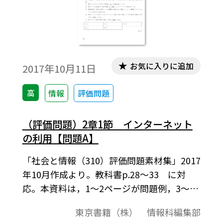
お気に入りに追加
2017年10月11日
高
情報
評価問題
（評価問題）2章1節 インターネット
の利用【問題A】
「社会と情報（310）評価問題素材集」2017
年10月作成より。教科書p.28～33 に対
応。本資料は，1～2ページが問題例，3～4
ページが解答例という構成になっています。
東京書籍（株） 情報科編集部
評価問題の素材として，編集加工してご利