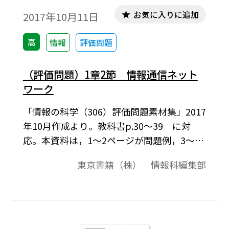
お気に入りに追加
2017年10月11日
高
情報
評価問題
（評価問題）1章2節 情報通信ネット
ワーク
「情報の科学（306）評価問題素材集」2017
年10月作成より。教科書p.30～39 に対
応。本資料は，1～2ページが問題例，3～4
ページが解答例という構成になっています。
東京書籍（株） 情報科編集部
評価問題の素材として，編集加工してご利
用いただけたら幸いです。