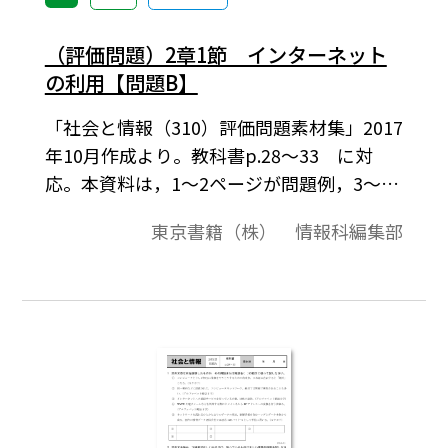
（評価問題）2章1節 インターネット
の利用【問題B】
「社会と情報（310）評価問題素材集」2017
年10月作成より。教科書p.28～33 に対
応。本資料は，1～2ページが問題例，3～4
ページが解答例という構成になっています。
東京書籍（株） 情報科編集部
評価問題の素材として，編集加工してご利
用いただけたら幸いです。