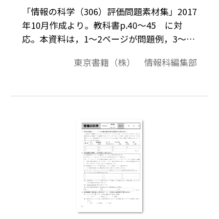
「情報の科学（306）評価問題素材集」2017
年10月作成より。教科書p.40～45 に対
応。本資料は，1～2ページが問題例，3～4
ページが解答例という構成になっています。
東京書籍（株） 情報科編集部
評価問題の素材として，編集加工してご利
用いただけたら幸いです。