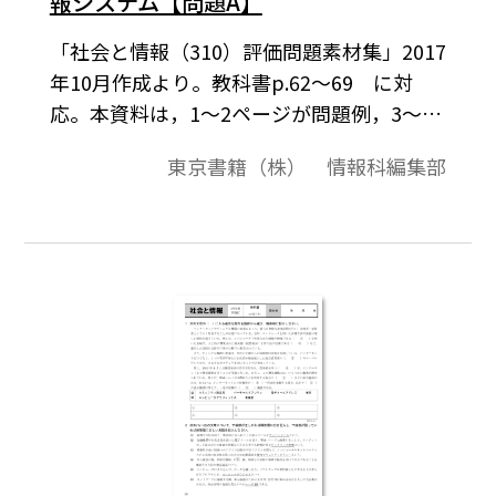
報システム【問題A】
「社会と情報（310）評価問題素材集」2017
年10月作成より。教科書p.62～69 に対
応。本資料は，1～2ページが問題例，3～4
ページが解答例という構成になっています。
東京書籍（株） 情報科編集部
評価問題の素材として，編集加工してご利
用いただけたら幸いです。