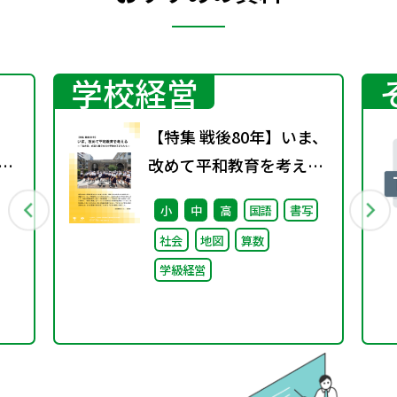
学校経営
【特集 戦後80年】いま、
～パ
改めて平和教育を考え
る〜「あの日」を語り継
小
中
高
国語
書写
ぐ本川小学校の子どもた
社会
地図
算数
ち〜
学級経営