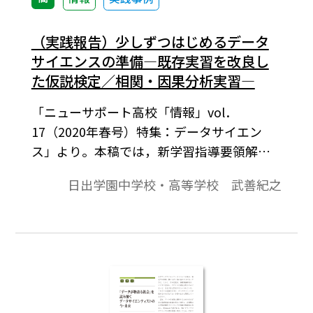
（実践報告）少しずつはじめるデータ
サイエンスの準備―既存実習を改良し
た仮説検定／相関・因果分析実習―
「ニューサポート高校「情報」vol．
17（2020年春号）特集：データサイエン
ス」より。本稿では，新学習指導要領解説
に盛り込まれた「仮説検定」と「相関・因
日出学園中学校・高等学校 武善紀之
果」に着目し，クラスアンケート実習，プ
レゼン実習の改良として筆者の行った授業
実践を紹介する。