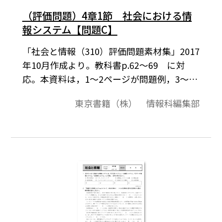
（評価問題）4章1節 社会における情
報システム【問題C】
「社会と情報（310）評価問題素材集」2017
年10月作成より。教科書p.62～69 に対
応。本資料は，1～2ページが問題例，3～4
ページが解答例という構成になっています。
東京書籍（株） 情報科編集部
評価問題の素材として，編集加工してご利
用いただけたら幸いです。