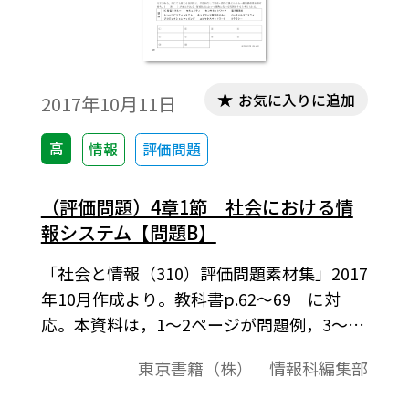
お気に入りに追加
2017年10月11日
高
情報
評価問題
（評価問題）4章1節 社会における情
報システム【問題B】
「社会と情報（310）評価問題素材集」2017
年10月作成より。教科書p.62～69 に対
応。本資料は，1～2ページが問題例，3～4
ページが解答例という構成になっています。
東京書籍（株） 情報科編集部
評価問題の素材として，編集加工してご利
用いただけたら幸いです。