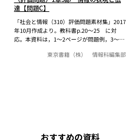
達【問題C】
「社会と情報（310）評価問題素材集」2017
年10月作成より。教科書p.20～25 に対
応。本資料は，1～2ページが問題例，3～4
ページが解答例という構成になっています。
東京書籍（株） 情報科編集部
評価問題の素材として，編集加工してご利
用いただけたら幸いです。
おすすめの資料