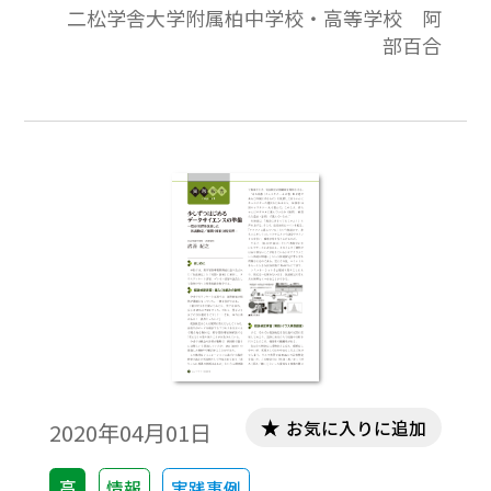
二松学舎大学附属柏中学校・高等学校 阿
まっていることが伺える。特に，生徒の活
部百合
動を通したより実践的なデータの扱いが薦
められている。これは，データサイエンス
教育において，従来よく見られた，計算練
習のために整理された「お仕着せの」デー
タではなく，生徒自らが調査や測定をして
得た「実際の」データを使った処理と分析
を重視することの現れであると考えられ
る。そして，データサイエンス教育を通し
て習得すべきは，データの分析を行うため
の「技能」と，分析結果を読み解ける「数
学的な知識・考察力」だろう。
お気に入りに追加
2020年04月01日
高
情報
実践事例