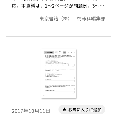
応。本資料は，1～2ページが問題例，3～4
ページが解答例という構成になっています。
東京書籍（株） 情報科編集部
評価問題の素材として，編集加工してご利
用いただけたら幸いです。
お気に入りに追加
2017年10月11日