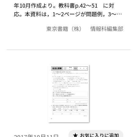
年10月作成より。教科書p.42～51 に対
応。本資料は，1～2ページが問題例，3～4
ページが解答例という構成になっています。
東京書籍（株） 情報科編集部
評価問題の素材として，編集加工してご利
用いただけたら幸いです。
お気に入りに追加
2017年10月11日