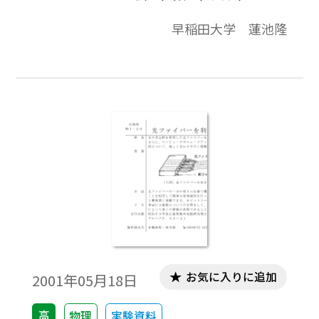
など，大量のデータであふれかえっており，
早稲田大学 蓮池隆
私たちは意識する，しないに関わらず，こ
れらのデータから影響を受けて日常生活を
送っている。また，公的機関，企業，教育
機関には，有用なデータが大量に埋もれて
いる。これらのデータを有効活用し，人々
にとって有益となるようなビジネスや政
策，教育につなげていくことが求められて
いる。実際にGAFAとよばれる大企業，
Google，Amazon，Facebook，Appleは多
様なユーザから超巨大なデータを獲得，保
持している。また，その解析結果から次々
と新たなサービスを創出し，更にそこから
また新たなデータを獲得するといったサイ
お気に入りに追加
2001年05月18日
クルを築き上げている。時代は今，データ
数が貧弱な分析による意思決定などは通用
高
物理
実験資料