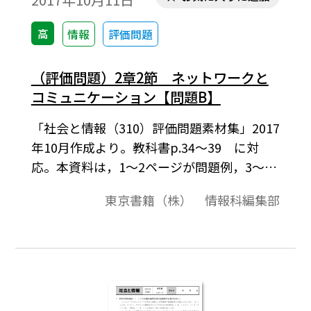
高
情報
評価問題
（評価問題）2章2節 ネットワークと
コミュニケーション【問題B】
「社会と情報（310）評価問題素材集」2017
年10月作成より。教科書p.34～39 に対
応。本資料は，1～2ページが問題例，3～4
ページが解答例という構成になっています。
東京書籍（株） 情報科編集部
評価問題の素材として，編集加工してご利
用いただけたら幸いです。