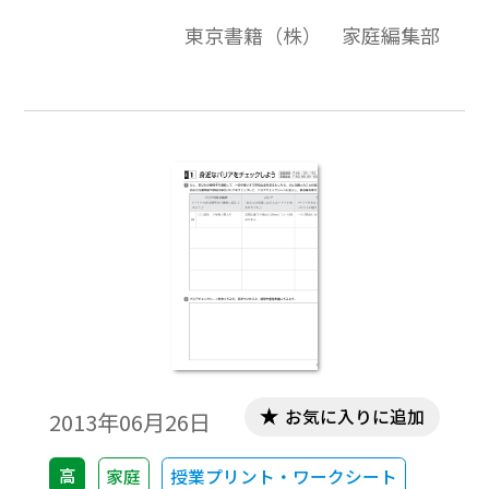
をハンディーサイズの冊子にまとめまし
東京書籍（株） 家庭編集部
た。言葉を通して，家庭分野のおもしろ
さ，そして素晴らしさを知っていただく衣
食住3冊シリーズの1冊です。
お気に入りに追加
2013年06月26日
高
家庭
授業プリント・ワークシート