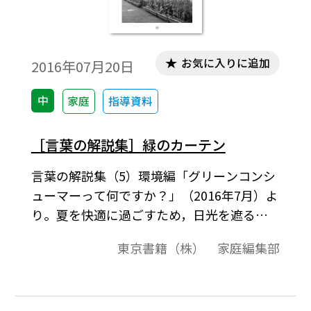
お気に入りに追加
2016年07月20日
中
家庭
指導資料
［言葉の解説集］緑のカーテン
言葉の解説集（5）環境編「グリーンコンシ
ューマーって何ですか？」（2016年7月）よ
り。夏を快適に過ごすため，日光を遮る手
段としてカーテ ンやすだれが有効ですが，
東京書籍（株） 家庭編集部
それらの代わりにアサガオやゴーヤなどの
つる性植物をカーテンのように窓際で栽培
したものを「緑のカーテン」といいます。