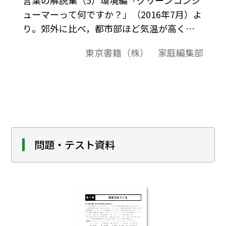
ューマーって何ですか？」（2016年7月）よ
り。郊外に比べ，都市部ほど気温が高くな
る現象のことを 「ヒートアイランド現象」
東京書籍（株） 家庭編集部
といいます。ヒートアイラン ド現象の原因
として，緑地や水面の減少，アスファルト
やコンクリートに覆われた地面の増大，自
動車や建物などから出される熱（排熱）の
増大，ビルの密集による風通しの悪化など
が考えられています。
問題・テスト資料