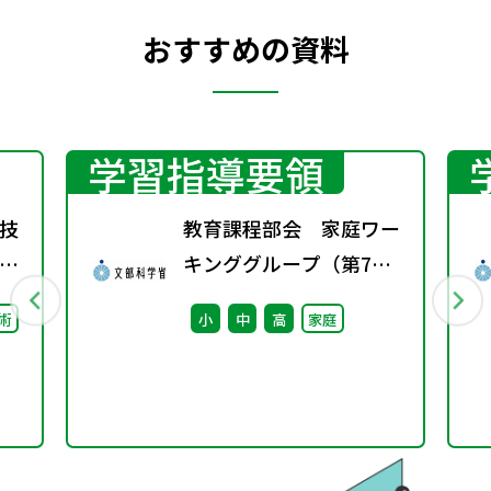
おすすめの資料
学習指導要領
技
教育課程部会 家庭ワー
キンググループ（第7
回） 配付資料
術
小
中
高
家庭