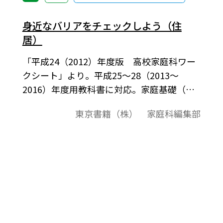
身近なバリアをチェックしよう（住
居）
「平成24（2012）年度版 高校家庭科ワー
クシート」より。平成25～28（2013～
2016）年度用教科書に対応。家庭基礎（教
科書p.68，152～153），家庭総合（教科書
東京書籍（株） 家庭科編集部
p.83，88，92～93，220～221）に準拠。身
近な生活場面におけるバリアをチェックし
てみよう。また，物理的なものだけでなく，
文化・情報面や意識面でのバリアもあるこ
とに目を向けよう。