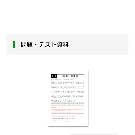
く理由を示す」ことを特に大切にしまし
た。 このため，他教科の教員の助言や学校
薬剤師，小田原市など外部の方の協力なく
しては研究を進めることはできませんでし
た。また，研究内容が汎化し， 皆さんの防
災対策に役立つことが目標でもあります。
問題・テスト資料