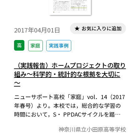
お気に入りに追加
2017年04月01日
高
家庭
実践事例
（実践報告）ホームプロジェクトの取り
組み～科学的・統計的な根拠を大切に
～
ニューサポート高校「家庭」vol．14（2017
年春号）より。本校では，総合的な学習の
時間において，S・ PPDACサイクルを踏ん
で探求活動をしており，このホームプロジ
神奈川県立小田原高等学校
ェクトにおいては，「D ＝ Date 根 拠に基づ