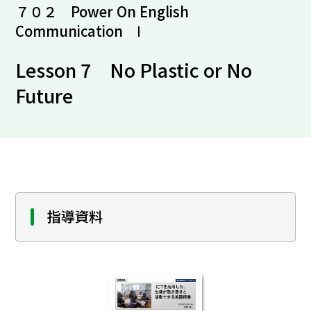
７０２ Power On English
Communication Ⅰ
Lesson 7 No Plastic or No
Future
指導資料