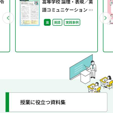
令
高等学校 論理・表現／英
語コミュニケーション 実
践事例集 特別号
高
英語
実践事例
授業に役立つ資料集