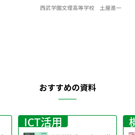
的で深い学び』教員スキルアップ事業」で
西武学園文理高等学校 土屋進一
授業助言者として招聘され、先日、鳥取県
立米子西高等学校で示範授業を行ってき
た。本稿では、今回の示範授業の実践報告
をご紹介するとともに、当該授業の指導案
とワークシートもお示ししたい。
おすすめの資料
ICT活用