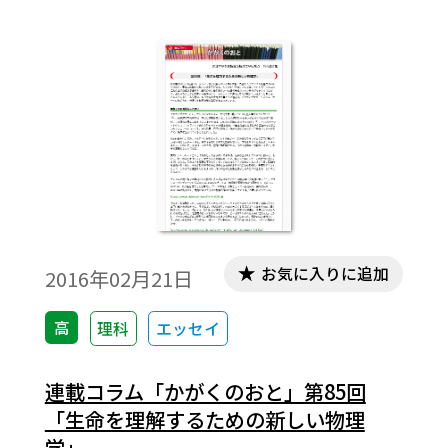
みよう」の第1回として，「炎の温度と黒鉛
の性質」「三態変化で分子運動と分子間力
を実感」の実験を紹介します。
お気に入りに追加
2016年02月21日
高
理科
エッセイ
連載コラム「かがくのおと」第85回
「生命を理解するための新しい物理
学」