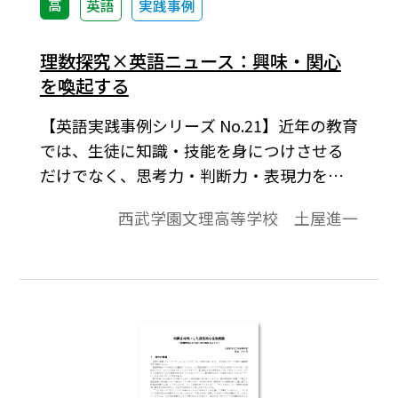
きたい。
高
英語
実践事例
理数探究×英語ニュース：興味・関心
を喚起する
【英語実践事例シリーズ No.21】近年の教育
では、生徒に知識・技能を身につけさせる
だけでなく、思考力・判断力・表現力を育
み、さらに生徒の興味・関心を喚起しなが
西武学園文理高等学校 土屋進一
ら、学びに向かう力を引き出すことが求め
られている。本稿では、理数探究と英語ニ
ュースを組み合わせることによって、生徒
の探究心を高める実践的な指導について述
べたいと思う。