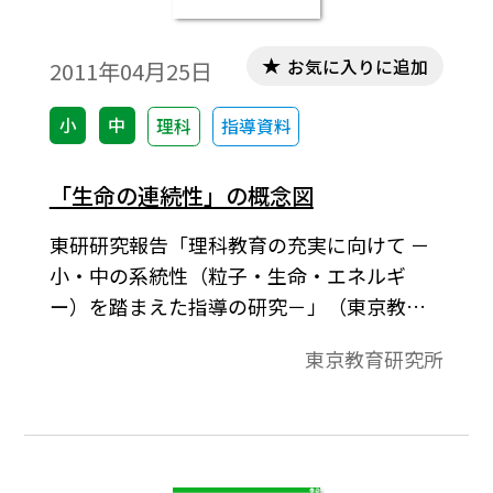
お気に入りに追加
2011年04月25日
小
中
理科
指導資料
「生命の連続性」の概念図
東研研究報告「理科教育の充実に向けて －
小・中の系統性（粒子・生命・エネルギ
ー）を踏まえた指導の研究－」（東京教育
研究所2011年4月発行）より。小・中・高，
東京教育研究所
学年別に生命の連続性について，児童生徒
の発達段階におけるねらいや主な学習活動
を簡潔に一覧表にまとめました。