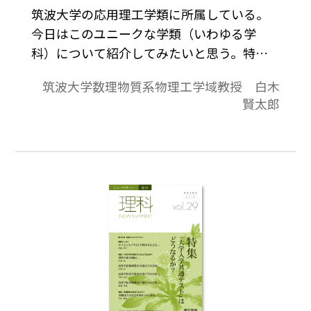
筑波大学の応用理工学類に所属している。
今日はこのユニークな学類（いわゆる学
科）について紹介してみたいと思う。特徴
のひとつはカリキュラムの幅広さ。大学3年
筑波大学数理物質系物理工学域教授 白木
生で，統計力学も生命科学も化学平衡も応
賢太郎
用原子物理も講義を受けているような時間
割は，世界的にも例がないだろう。