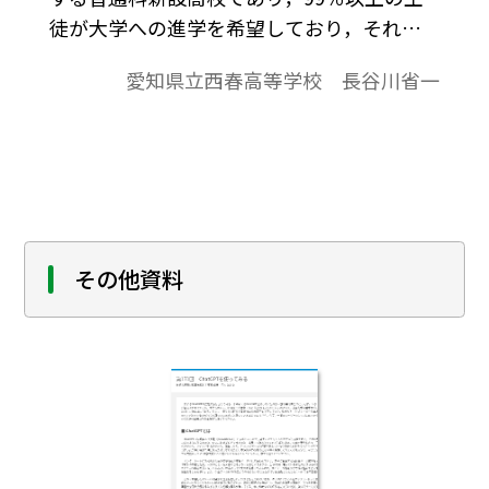
徒が大学への進学を希望しており，それに
応えた充実した進路指導を展開している。
愛知県立西春高等学校 長谷川省一
生徒は素直であり，時間を有効に使って部
活動と学習活動を両立させ，熱心に取り組
んでおり，その真面目な彼らから「知的好
奇心」「向上心」をさらに引き出すべく，
学習指導での様々な模索をしている。
その他資料