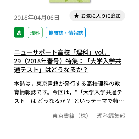
お気に入りに追加
2018年04月06日
高
理科
機関誌・情報誌
ニューサポート高校「理科」vol．
29（2018年春号）特集：「大学入学共
通テスト」はどうなるか？
本誌は，東京書籍が発行する高校理科の教
育情報誌です。今回は，"「大学入学共通テ
スト」は どうなるか？"というテーマで特集
を組みました。「大学入学共通テスト」の
東京書籍（株） 理科編集部
理科全体の傾向，また物理，化学，生物教
育それぞれの視点からの出題傾向を読み解
きました。また，連載「実験観察を始めて