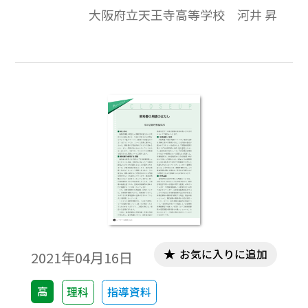
生徒の大部分は，意欲もあり成果を出した
大阪府立天王寺高等学校 河井 昇
いと思っているものの，進め方・作法がわ
かっていない。初歩的なところで失敗し，
「やってみた」で終わってしまう。本稿で
は，理科の授業内の探究的な実験を通し
て，試行錯誤の場を設け取り組ませた実践
事例をご報告したい。
お気に入りに追加
2021年04月16日
高
理科
指導資料