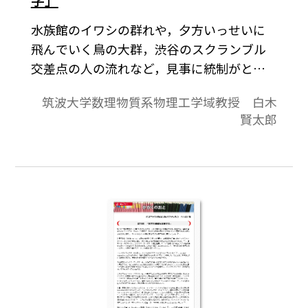
水族館のイワシの群れや，夕方いっせいに
飛んでいく鳥の大群，渋谷のスクランブル
交差点の人の流れなど，見事に統制がとれ
ている集団がある。もう少し小さなレベル
筑波大学数理物質系物理工学域教授 白木
では，ペトリディッシュの培地の上で増殖
賢太郎
する細胞や，細胞の中に張り巡らされた細
胞骨格タンパク質のダイナミクスなども，
あたかもどこかに指揮者か監督がいて，そ
のシナリオ通りに役者が動いているように
見える。このようなスケールや物性，相互
作用の仕方まで異なった現象が，アクティ
ブマターというキーワードに集約され，共
通した物理法則で説明されはじめている。