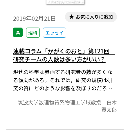
お気に入りに追加
2019年02月21日
高
理科
エッセイ
連載コラム「かがくのおと」第121回
研究チームの人数は多い方がいい？
現代の科学は参画する研究者の数が多くな
る傾向がある。それでは，研究の規模は研
究の質にどのような影響を及ぼすのだろう
か？ 2月号ネイチャー誌に興味深い論文が報
筑波大学数理物質系物理工学域教授 白木
告されていたので紹介したい（1）。要約す
賢太郎
ると，大きな研究チームは旬の話題を発展
させたものが多く，それだけ注目が集まり
やすい。一方，小さな研究チームのテーマ