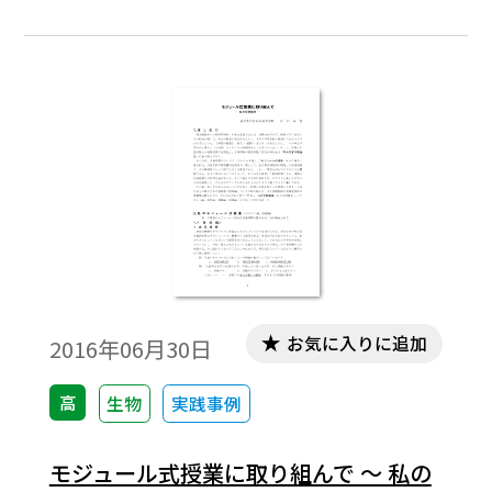
察，実験を行うことなどを通して，科学的
に探究するために必要な資質・能力を育成
する こと」を目標としている。資質・能力
について は，知識，技能に加え，探究の過
程を通しての 思考力，判断力，表現力等の
育成が重視された 改訂になっている。学習
指導要領本文でも，こ れまで「理解する」
と表現されていたものが， 「○○を見いだ
して理解する」や「関連付けて 理解する」
などに変更になっていることから も，思考
力，判断力，表現力等を重視した改訂 であ
お気に入りに追加
2016年06月30日
ることが窺い知れる。
高
生物
実践事例
モジュール式授業に取り組んで ～ 私の