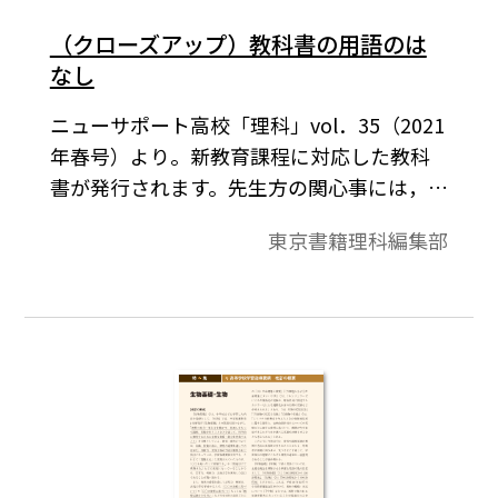
（クローズアップ）教科書の用語のは
なし
ニューサポート高校「理科」vol．35（2021
年春号）より。新教育課程に対応した教科
書が発行されます。先生方の関心事には，生
徒に思考させる授業をどのように進めてい
東京書籍理科編集部
くか，授業内で評価をどのように行ってい
くか，といった授業に関することから，教科
書の学習内容がどのように変わるのか，ま
た，用語が変わるのかということもあると
思います。本号では，それらのうち教科書で
使用される用語についてご紹介します。