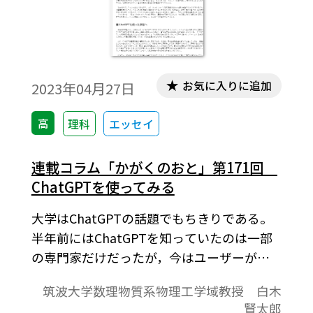
お気に入りに追加
2023年04月27日
高
理科
エッセイ
連載コラム「かがくのおと」第171回
ChatGPTを使ってみる
大学はChatGPTの話題でもちきりである。
半年前にはChatGPTを知っていたのは一部
の専門家だけだったが，今はユーザーが急
速に広まっており，半年もすれば，
筑波大学数理物質系物理工学域教授 白木
ChatGPTが存在しない世界には戻れなくな
賢太郎