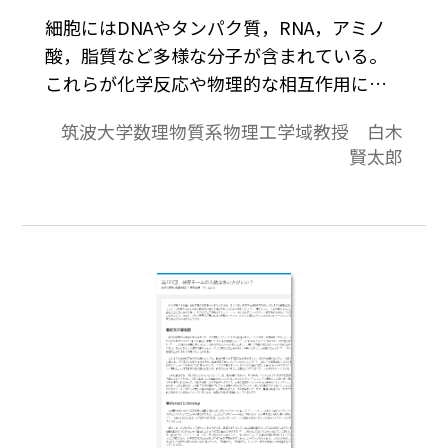
細胞にはDNAやタンパク質，RNA，アミノ
酸，脂質など多様な分子が含まれている。
これらが化学反応や物理的な相互作用によ
って互いに影響を及ぼしながら恒常性を保
筑波大学数理物質系物理工学域教授 白木
っているのが生きた細胞である。実在の細
賢太郎
胞は，DNAが複製されて細胞分裂して増え
ることもある。このような複雑な細胞の挙
動をコンピュータシミュレーションで再現
できるのだろうか？ もし再現できたとし
て，それは実物とどのくらい一致するのだ
ろうか？ 今回，ミニマル細胞をモデルに
精密なシミュレーションを試みた成果が報
告されているので紹介したい（1）。この成
果が全細胞シミュレーションの現在での到
達点である。