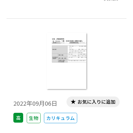
るのだろう。東京大学の副学長が4月3日に
公式に見解を出しており，そこに「多くの
分野の学者が社会の大変革を予感してお
り，原子力やコンピューターの登場ぐらい
のインパクトがあるだろうと語っていま
す」と書いているほどである（1）。今回，
一般のユーザーとしてChatGPTを使ってみ
た2023年4月時点での感想を記録しておきた
い。
お気に入りに追加
2022年09月06日
高
生物
カリキュラム