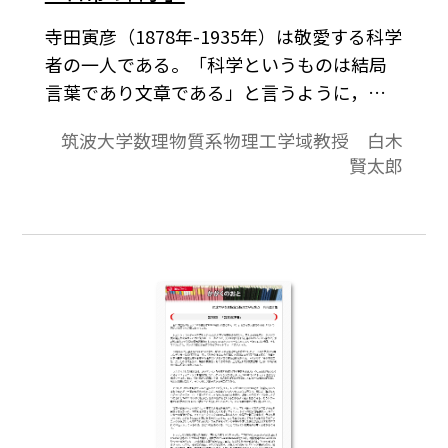
寺田寅彦（1878年-1935年）は敬愛する科学
者の一人である。「科学というものは結局
言葉であり文章である」と言うように，論
理や数式だけに頼らず「言葉」を思考の道
筑波大学数理物質系物理工学域教授 白木
具にするところに魅力がある。当たり前の
賢太郎
ことを観察し，鋭敏に言語化できる。例え
ば，絵の描き方についてこんなふうに説明
する。科学者はふつう，こうは言えないもの
だ。