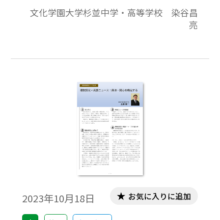
つある今、私たち授業者は真に「授業に“正
文化学園大学杉並中学・高等学校 染谷昌
解”はない」といえる環境のなかで日々授業
亮
を創る。その際の議論の出発点は「授業の
目的は何なのか」「どんな生徒を育てたい
のか」という問いであるべきである。ま
た、特に「探究」の授業においては、コン
テンツベースではなく、コンピテンシーベ
ースに授業が設計されるべきであろう。本
稿においては、私自身の探究や PBL に関す
る授業事例のいくつかに触れるが、それら
の実践の根底には私（本校）の「育てたい
学習者像」という大きな目的設定がある。
さらには、授業それぞれに細かなコンピテ
ンシーベースの狙いがある。以下の事例
は、それらの目的・狙いから逆算的に設計
お気に入りに追加
2023年10月18日
したものであることをはじめに強調してお