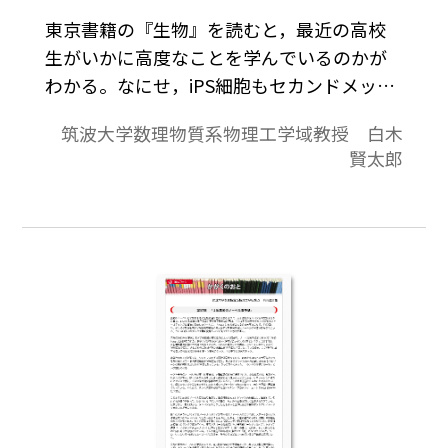
東京書籍の『生物』を読むと，最近の高校
生がいかに高度なことを学んでいるのかが
わかる。なにせ，iPS細胞もセカンドメッセ
ンジャーもGPCRもRNA干渉もエピゲノムも
筑波大学数理物質系物理工学域教授 白木
ゲノムプロジェクトもSNPsもGFPも小胞輸
賢太郎
送も出てくるのだ。ノーベル生理学・医学
賞やノーベル化学賞の最新の成果が
COLUMNやPLUSといった囲み記事などを駆
使して出てくる一方で，もちろん，高校生
として入試のために必要な内容も本編にし
っかり書かれてある。すごいものである。