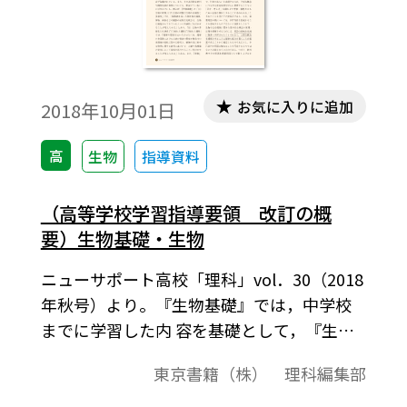
お気に入りに追加
2018年10月01日
高
生物
指導資料
（高等学校学習指導要領 改訂の概
要）生物基礎・生物
ニューサポート高校「理科」vol．30（2018
年秋号）より。『生物基礎』では，中学校
までに学習した内 容を基礎として，『生
物』では，中学校理科第 2 分野及び『生物
東京書籍（株） 理科編集部
基礎』との関連を図りながら， 「理科の見
方・考え方を働かせ，見通しをもっ て観