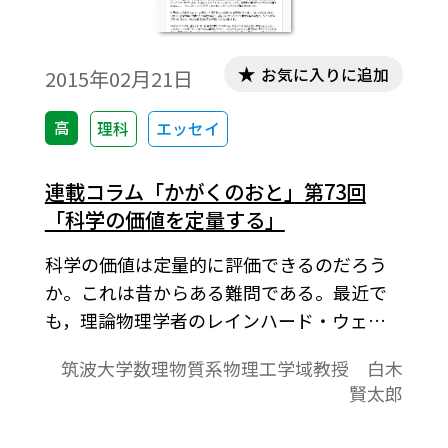
お気に入りに追加
2015年02月21日
高
理科
エッセイ
連載コラム「かがくのおと」第73回
「科学の価値を定量する」
科学の価値は定量的に評価できるのだろう
か。これは昔からある難問である。最近で
も，理論物理学者のレインハード・ウェル
ナー教授が，科学の価値は定量などできな
筑波大学数理物質系物理工学域教授 白木
いという極論をNature誌にあらためて寄稿
賢太郎
し，サイトのコメント欄は研究者たちの賛
否両論で賑わっている。