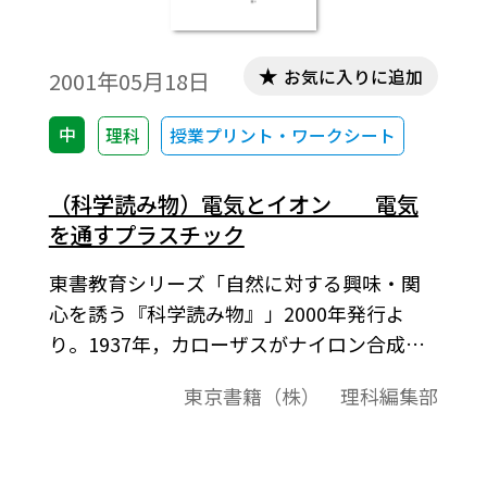
お気に入りに追加
2001年05月18日
中
理科
授業プリント・ワークシート
（科学読み物）電気とイオン 電気
を通すプラスチック
東書教育シリーズ「自然に対する興味・関
心を誘う『科学読み物』」2000年発行よ
り。1937年，カローザスがナイロン合成に
成功してから約60年，最近では，高分子の
東京書籍（株） 理科編集部
特性を最大限に活用して鉄よりも引っ張り
強度の強いポリエチレン繊維が作られるま
でに研究が進歩している。しかし，合成高