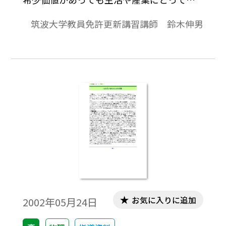
要な元素（物質）でなければ貴重なものと
筑波大学教員免許更新講習講師 鈴木伸男
は言えません。そのような金属元素が「レ
アメタル」と呼ばれています。
お気に入りに追加
2002年05月24日