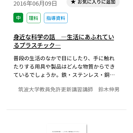
お気に入りに追加
2016年06月09日
中
理科
指導資料
身近な科学の話 ―生活にあふれてい
るプラスチック―
普段の生活のなかで目にしたり、手に触れ
たりする用具や製品はどんな物質からでき
ているでしょうか。鉄・ステンレス・銅な
どの金属、木材、ガラス、紙、プラスチッ
筑波大学教員免許更新講習講師 鈴木伸男
クなどを思い浮かべますが、圧倒的に多い
のがプラスチックです。