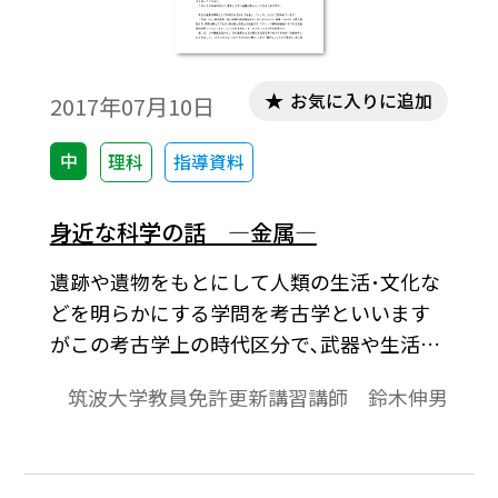
お気に入りに追加
2017年07月10日
中
理科
指導資料
身近な科学の話 ―金属―
遺跡や遺物をもとにして人類の生活･文化な
どを明らかにする学問を考古学といいます
がこの考古学上の時代区分で､武器や生活用
具などに何をどう使っていたかで決める時
筑波大学教員免許更新講習講師 鈴木伸男
代に､青銅器時代､鉄器時代などがあります｡