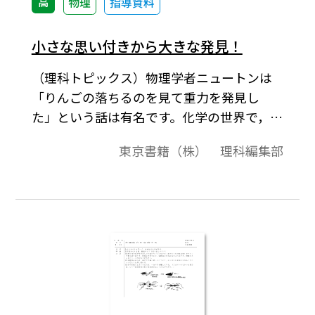
高
物理
指導資料
小さな思い付きから大きな発見！
（理科トピックス）物理学者ニュートンは
「りんごの落ちるのを見て重力を発見し
た」という話は有名です。化学の世界で，フ
ァラデーは「ヘビが自分の尻尾をくわえる
東京書籍（株） 理科編集部
夢を見て環状のベンゼンの構造式を思い付
いた」という話も有名です。これらはほとん
ど伝説であり真偽のほどは不明ですが，今
回は「ちょっとした思い付き」が大発見に
つながったというエピソードを紹介しまし
ょう。[キーワード]ペニシリン・大陸移動
説・ペーパークロマトグラフィー・導電性
プラスチック・筑波大学名誉教授の白川英
樹博士