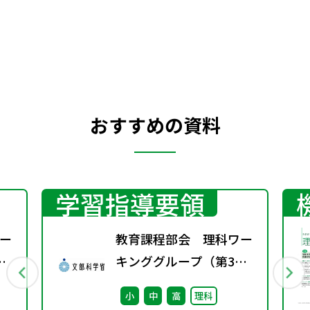
分子（プラスチック）は，いっぱんに電気
を通しにくいため銅線のような導電材料と
はなりえず，この分野で金属にとって代わ
ることはできなかった。
おすすめの資料
学習指導要領
ー
教育課程部会 理科ワー
キンググループ（第3
回） 配付資料
小
中
高
理科