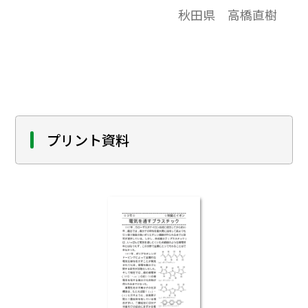
ワード］熱硬化性樹脂，熱可塑性樹脂，ポ
秋田県 高橋直樹
リスチレン，アクリル樹脂，ポリエチレン，
ユリア樹脂，フェノール樹脂，アクリル樹
脂，ポリプロピレン，ポリ塩化ビニル
プリント資料