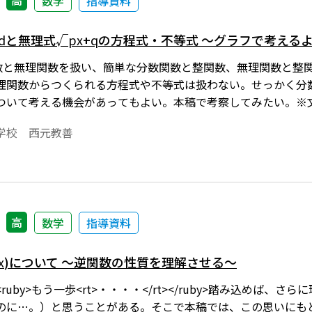
高
数学
指導資料
d
と無理式√
px
+
q
の方程式・不等式 ～グラフで考える
数と無理関数を扱い、簡単な分数関数と整関数、無理関数と整
理関数からつくられる方程式や不等式は扱わない。せっかく分
ついて考える機会があってもよい。本稿で考察してみたい。※文
ード文書で数式を正しく表示するためには、「Tosho数式エ
学校 西元教善
ドはこちら
高
数学
指導資料
x
)について ～逆関数の性質を理解させる～
uby>もう一歩<rt>・・・・</rt></ruby>踏み込めば
のに…。）と思うことがある。そこで本稿では、この思いにも