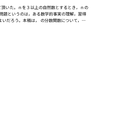
て頂いた。ｎを３以上の自然数とするとき，ｎの
。問題というのは，ある数学的事実の理解，習得
よいだろう。本稿は， の分数関数について，最
で書かれたものである。※文中の数式は，
ためには，「Tosho数式エディタ」が導入され
ownloadfr1/htm/cms68851.htm