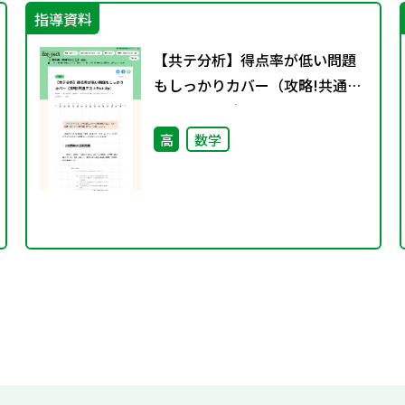
指導資料
【共テ分析】得点率が低い問題
もしっかりカバー（攻略!共通テ
ストPick Up）
高
数学