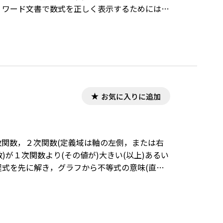
す。ワード文書で数式を正しく表示するためには、
ロードはこちら
お気に入りに追加
関数，２次関数(定義域は軸の左側，または右
が１次関数より(その値が)大きい(以上)あるい
程式を先に解き，グラフから不等式の意味(直角
ような説明を重々したにも関わらず，考査ではグ
ような誤答から指導法やその徹底を学ぶところ
成されています。ワード文書で数式を正しく表示す
ダウンロードはこちら→無償ダウンロードのご案内