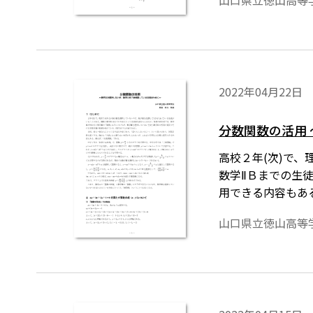
山口県立徳山高等
2022年04月22日
分数関数の活用
高校２年(次)で
数学ⅡＢまでの生
用できる内容もあ
数式は、「Tosh
山口県立徳山高等
導入されているこ