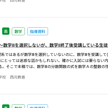
学校 西元教善
高
数学
指導資料
 ～数学Ⅲを選択しないが、数学Ⅱ終了後受講している生
、理系ではあるが数学Ⅲを選択していないのに、数学Ⅲを受講して
徒にとっては迷惑な話かもしれない。確かに入試には要らない
る。そこで本稿では、数学Ⅲの分数関数の式を数学Ａの整数の
o数式エディタ」で作成されています。ワード文書で数式を正しく
学校 西元教善
とが必要です。会員向け無償ダウンロードはこちら