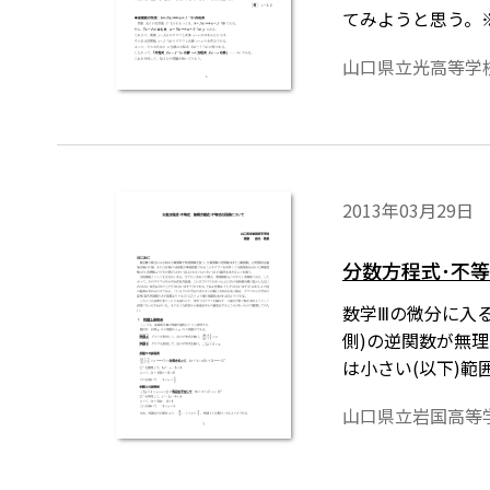
てみようと思う。
「Tosho数式
山口県立光高等学
2013年03月29日
分数方程式･不
数学Ⅲの微分に入
側)の逆関数が無理
は小さい(以下)
双曲線の方が直線
山口県立岩国高等
ラフを顧みず，不
があったので整理
るためには，「T