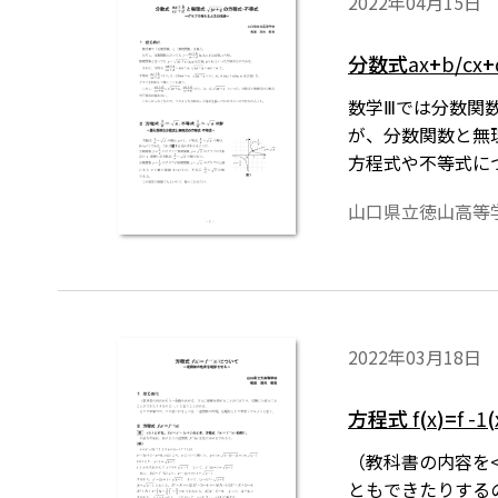
2022年04月15日
分数式
ax
+
b
/
cx
+
数学Ⅲでは分数関
が、分数関数と無
方程式や不等式に
されています。ワ
山口県立徳山高等
け無償ダウンロー
2022年03月18日
方程式
f
(
x
)=
f
-1
(
（教科書の内容を<r
ともできたりする