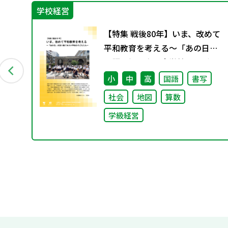
学校経営
”は
【特集 戦後80年】いま、改めて
ロ
平和教育を考える〜「あの日」
を語り継ぐ本川小学校の子ども
たち〜
小
中
高
国語
書写
社会
地図
算数
学級経営