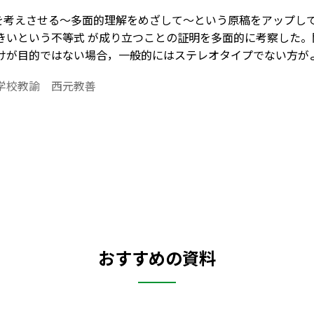
)を考えさせる～多面的理解をめざして～という原稿をアップし
きいという不等式 が成り立つことの証明を多面的に考察した
けが目的ではない場合，一般的にはステレオタイプでない方が
面的に考察して，生徒指導の一助にしたいというねらいのもと
学校教諭 西元教善
ディタ」で作成されています。ワード文書で数式を正しく表示する
ダウンロードはこちら→http://ten.tokyo-shoseki.co.jp/d
おすすめの資料