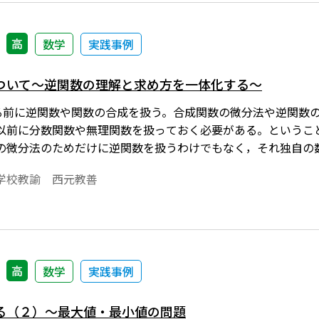
高
数学
実践事例
ついて～逆関数の理解と求め方を一体化する～
る前に逆関数や関数の合成を扱う。合成関数の微分法や逆関数
以前に分数関数や無理関数を扱っておく必要がある。というこ
の微分法のためだけに逆関数を扱うわけでもなく，それ独自の
められることとは必ずしも一致していないと思う。というのも y
学校教諭 西元教善
yの入れ替えをするという２つの手順を踏めば求められる。この
て，できているように判断されるが，その実本当にそうなのだ
な手順で逆関数が求められるかという本当の理解をさせるには
たので，本稿で紹介したい。※文中の数式は，「Tosho数式
ためには，「Tosho数式エディタ」が導入されていることが
高
数学
実践事例
る（２）～最大値・最小値の問題