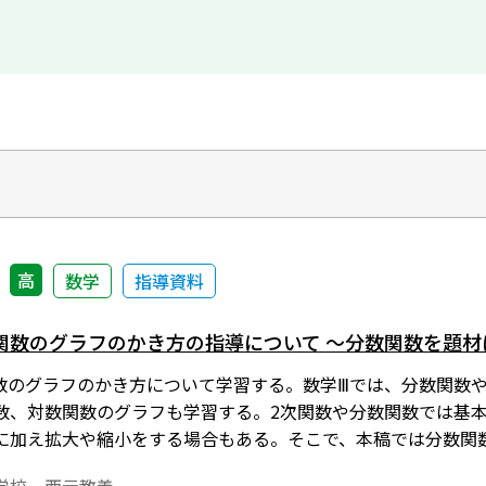
高
数学
指導資料
関数のグラフのかき方の指導について ～分数関数を題材
関数のグラフのかき方について学習する。数学Ⅲでは、分数関数
数、対数関数のグラフも学習する。2次関数や分数関数では基
に加え拡大や縮小をする場合もある。そこで、本稿では分数関
について考察する。