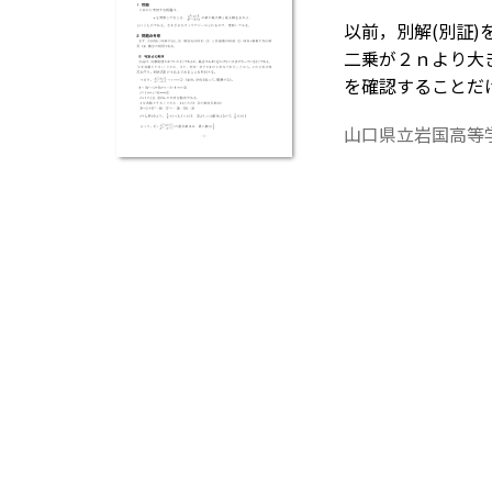
以前，別解(別証
二乗が２ｎより大
を確認することだ
大値・最小値を多
山口県立岩国高等
「Tosho数式エ
ていることが必要です。無償