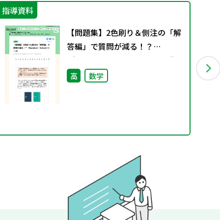
指導資料
指
【問題集】2色刷り＆側注の「解
答編」で質問が減る！？
（Standard・Selectシリーズ）
高
数学