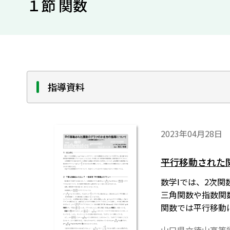
１節 関数
指導資料
2023年04月28日
平行移動された
数学Ⅰでは、2次
三角関数や指数関
関数では平行移動
いグラフのかき方