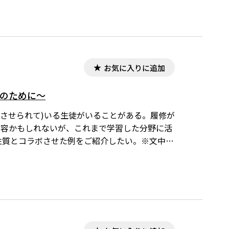
お気に入りに追加
徒のために～
(させられて)いる生徒がいることがある。履修が
内容かもしれないが、これまで学習した分野に活
性質とコラボさせた例をご紹介したい。※文中の
表示するためには、「Tosho数式エディタ」が