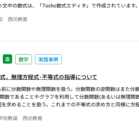
※文中の数式は、「Tosho数式エディタ」で作成されていま
エディタ」が導入されていることが必要です。会員向け無償ダウン
校 西元教善
高
数学
実践事例
等式，無理方程式･不等式の指導について
る前に分数関数や無理関数を扱う。分数関数の逆関数はまた分数
関数であることやグラフを利用して分数関数(あるいは無理関数)
範囲を求めることを扱う。これまでの不等式の求め方と同様に方
より上など)に合うxの値の範囲を求めればよいのである。この
学校教諭 西元教善
備な計算で解を求めようとして誤答になった生徒がいた。その
してみたい。※文中の数式は，「Tosho数式エディタ」で作
osho数式エディタ」が導入されていることが必要です。無償