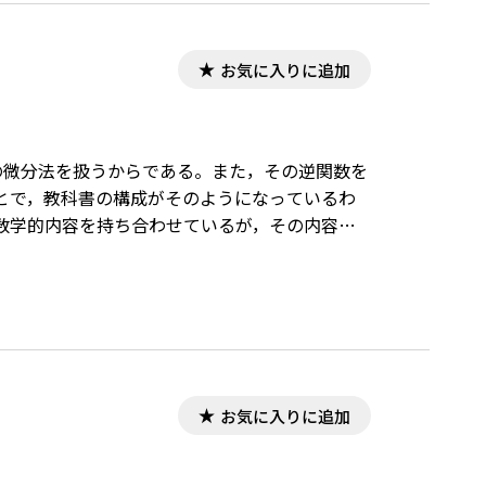
お気に入りに追加
の微分法を扱うからである。また，その逆関数を
とで，教科書の構成がそのようになっているわ
数学的内容を持ち合わせているが，その内容的
＝ｆ（x）の逆関数を求めるには，① xについ
ようなことをやり方として覚えて使えれば，逆関
ろうかという疑念がないわけでもない。 そこ
どのような指導をすればよいか考察して，実際
エディタ」で作成されています。ワード文書で数式
必要です。無償ダウンロードはこちら→無償ダウン
お気に入りに追加