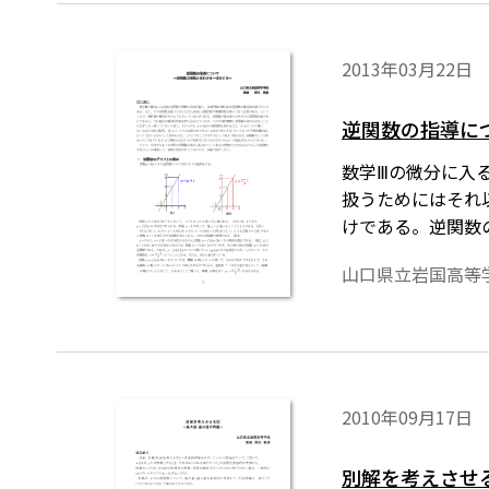
2013年03月22日
逆関数の指導に
数学Ⅲの微分に入
扱うためにはそれ
けである。逆関数
理解と逆関数が求
山口県立岩国高等
て解く，② xと
数のことがわかっ
で，なぜそのよう
に授業で行ってみ
を正しく表示する
ロードのご案内
2010年09月17日
別解を考えさせ