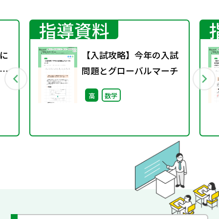
指導資料
に
【入試攻略】今年の入試
」
問題とグローバルマーチ
高
数学