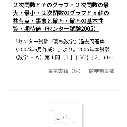
２次関数とそのグラフ・２次関数の最
大・最小・２次関数のグラフとｘ軸の
共有点・事象と確率・確率の基本性
質・期待値（センター試験2005）
「センター試験『高校数学』過去問題集
（2007年6月作成）」より。2005年本試験
（数学I・Ａ）第１問［１］(1)(2)［２］(1)
～(3)。この資料全体は，東京書籍「数学I」
東京書籍（株） 数学編集部
（2007－2012年度用）「数学A」（2008－
2013年度用）の教科書の目次に準拠して，
2000年から2007年までのセンター試験問題
の小問を分類したものです。この問題は，そ
のなかの１小問です。データは問題と解答を
記載。授業の後，まとめとしての演習問題
などでご利用いただけます。