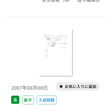
教科書の目次に準拠して，2000年から2007
年までのセンター試験問題の小問を分類し
たものです。この問題は，そのなかの１小問
です。データは問題と解答を記載。授業の
後，まとめとしての演習問題などでご利用
いただけます。
お気に入りに追加
2007年08月08日
高
数学
入試問題