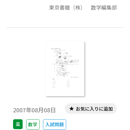
の資料全体は，東京書籍「数学I」（2007－
東京書籍（株） 数学編集部
2012年度用）「数学A」（2008－2013年度
用）の教科書の目次に準拠して，2000年か
ら2007年までのセンター試験問題の小問を
分類したものです。この問題は，そのなかの
１小問です。データは問題と解答を記載。授
業の後，まとめとしての演習問題などでご
利用いただけます。
お気に入りに追加
2007年08月08日
高
数学
入試問題