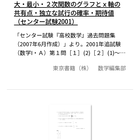
大・最小・２次関数のグラフとｘ軸の
共有点・独立な試行の確率・期待値
（センター試験2001）
「センター試験『高校数学』過去問題集
（2007年6月作成）」より。2001年追試験
（数学I・Ａ）第１問［１］(2)［２］(1)～
(4)。この資料全体は，東京書籍「数学I」
東京書籍（株） 数学編集部
（2007－2012年度用）「数学A」（2008－
2013年度用）の教科書の目次に準拠して，
2000年から2007年までのセンター試験問題
の小問を分類したものです。この問題は，そ
のなかの１小問です。データは問題と解答を
記載。授業の後，まとめとしての演習問題
などでご利用いただけます。