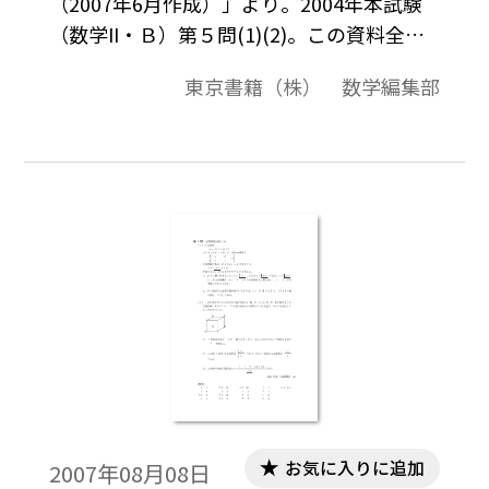
（2007年6月作成）」より。2004年本試験
（数学II・Ｂ）第５問(1)(2)。この資料全体
は，東京書籍「数学A」（2008－2013年度
東京書籍（株） 数学編集部
用）「数学B」（2008－2013年度用）の教
科書の目次に準拠して，2000年から2007年
までのセンター試験問題の小問を分類した
ものです。この問題は，そのなかの１小問で
す。データは問題と解答を記載。授業の後，
まとめとしての演習問題などでご利用いた
だけます。
お気に入りに追加
2007年08月08日