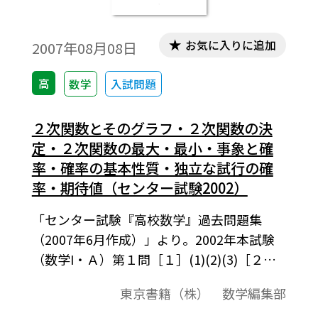
お気に入りに追加
2007年08月08日
高
数学
入試問題
２次関数とそのグラフ・２次関数の決
定・２次関数の最大・最小・事象と確
率・確率の基本性質・独立な試行の確
率・期待値（センター試験2002）
「センター試験『高校数学』過去問題集
（2007年6月作成）」より。2002年本試験
（数学I・Ａ）第１問［１］(1)(2)(3)［２］
(1)(2)(3)(4)。この資料全体は，東京書籍
東京書籍（株） 数学編集部
「数学I」（2007－2012年度用）「数学A」