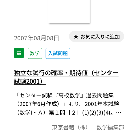
お気に入りに追加
2007年08月08日
高
数学
入試問題
独立な試行の確率・期待値（センター
試験2001）
「センター試験『高校数学』過去問題集
（2007年6月作成）」より。2001年本試験
（数学I・Ａ）第１問［２］(1)(2)(3)(4)。こ
の資料全体は，東京書籍「数学A」（2008－
東京書籍（株） 数学編集部
2013年度用）の教科書の目次に準拠して，
2000年から2007年までのセンター試験問題