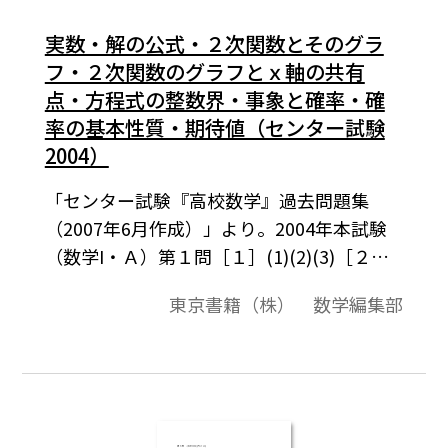
実数・解の公式・２次関数とそのグラ
フ・２次関数のグラフとｘ軸の共有
点・方程式の整数界・事象と確率・確
率の基本性質・期待値（センター試験
2004）
「センター試験『高校数学』過去問題集
（2007年6月作成）」より。2004年本試験
（数学I・Ａ）第１問［１］(1)(2)(3)［２］
(1)～(4)。この資料全体は，東京書籍「数学
東京書籍（株） 数学編集部
I」（2007－2012年度用）「数学A」（2008
－2013年度用）の教科書の目次に準拠し
て，2000年から2007年までのセンター試験
問題の小問を分類したものです。この問題
は，そのなかの１小問です。データは問題と