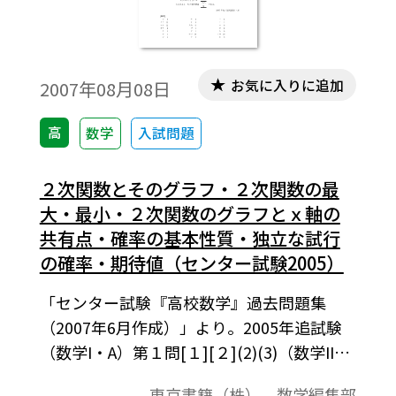
お気に入りに追加
2007年08月08日
高
数学
入試問題
２次関数とそのグラフ・２次関数の最
大・最小・２次関数のグラフとｘ軸の
共有点・確率の基本性質・独立な試行
の確率・期待値（センター試験2005）
「センター試験『高校数学』過去問題集
（2007年6月作成）」より。2005年追試験
（数学I・A）第１問[１][２](2)(3)（数学II・
Ｂ）第１問[２](1)。この資料全体は，東京
東京書籍（株） 数学編集部