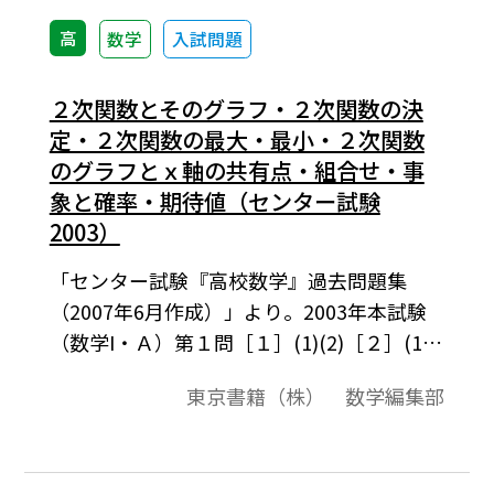
高
数学
入試問題
２次関数とそのグラフ・２次関数の決
定・２次関数の最大・最小・２次関数
のグラフとｘ軸の共有点・組合せ・事
象と確率・期待値（センター試験
2003）
「センター試験『高校数学』過去問題集
（2007年6月作成）」より。2003年本試験
（数学I・Ａ）第１問［１］(1)(2)［２］(1)
(2)(3)。この資料全体は，東京書籍「数学I」
東京書籍（株） 数学編集部
（2007－2012年度用）「数学A」（2008－
2013年度用）の教科書の目次に準拠して，
2000年から2007年までのセンター試験問題