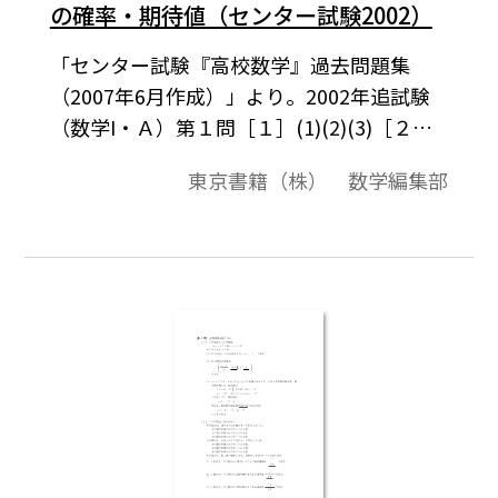
の確率・期待値（センター試験2002）
「センター試験『高校数学』過去問題集
（2007年6月作成）」より。2002年追試験
（数学I・Ａ）第１問［１］(1)(2)(3)［２］
(1)(2)。この資料全体は，東京書籍「数学I」
東京書籍（株） 数学編集部
（2007－2012年度用）「数学A」（2008－
2013年度用）の教科書の目次に準拠して，
2000年から2007年までのセンター試験問題
の小問を分類したものです。この問題は，そ
のなかの１小問です。データは問題と解答を
記載。授業の後，まとめとしての演習問題
などでご利用いただけます。