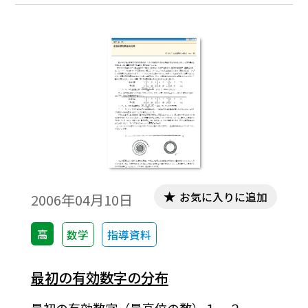
使わないよ」と主張する人もいるようで，
そんな主張を聞かされたらせっかくのやる
気も削がれてしまうかもしれないだろう。
でも，そんなことはない。世界は数学に満
ちているのだ。しかし，なかなか信じてく
れない人もいるので，今日はその一部をご
紹介したい。使う数学は「整数」（数学A）
と「確率分布」（数学B）である。
お気に入りに追加
2006年04月10日
高
数学
指導資料
最初の有効数字の分布
最初の有効数字（最高位の数）１，２，