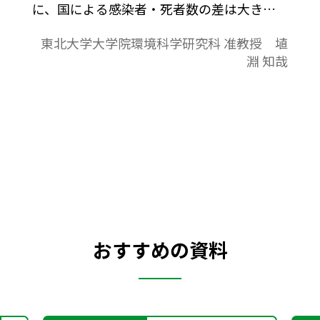
に、国による感染者・死者数の差は大き
く、また日本国内でも、感染拡大が顕著な
東北大学大学院環境科学研究科 准教授 埴
大都市圏とそれ以外のように、地域差が顕
淵 知哉
著にみられる。こういった地域差の要因に
は未解明の部分も大きい。しかしいずれに
しても、広い意味での環境（人口が密集す
る都市環境など）が影響していることは間
違いない。人類と感染症の戦いには、媒介
動物の生息域から不衛生な都市環境に至る
まで、常にその舞台となる地理（環境）が
存在した。この意味で COVID19 は、疾病や
健康が地理的な問題であることを改めて浮
おすすめの資料
き彫りにしたものといえる。