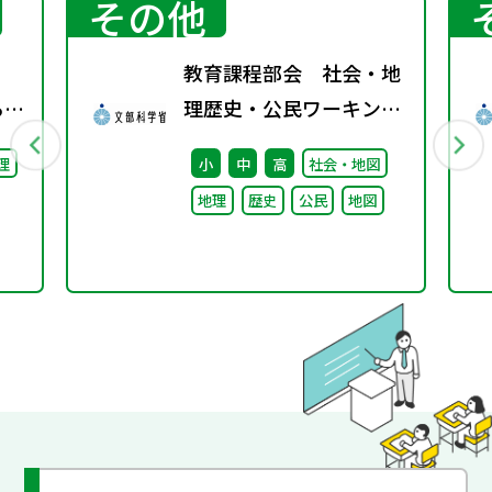
その他
教育課程部会 社会・地
る機
理歴史・公民ワーキング
（第3回） 配付資料
理
小
中
高
社会・地図
年
地理
歴史
公民
地図