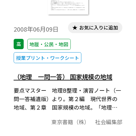
お気に入りに追加
2008年06月09日
高
地歴・公民・地図
授業プリント・ワークシート
（地理 一問一答） 国家規模の地域
要点マスター 地理B整理・演習ノート（一
問一答補遺版）より。第２編 現代世界の
地域、第２章 国家規模の地域。「地理Ｂ
(地Ｂ009 )」(2008－2012年度用)教科書に対
東京書籍（株） 社会編集部
応した地理Ｂ」整理・演習ノートをご紹介
します。一問一答形式になっていて、解答は