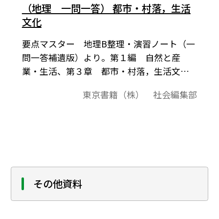
（地理 一問一答） 都市・村落，生活
文化
要点マスター 地理B整理・演習ノート（一
問一答補遺版）より。第１編 自然と産
業・生活、第３章 都市・村落，生活文
化。「地理Ｂ(地Ｂ009 )」(2008－2012年度
東京書籍（株） 社会編集部
用)教科書に対応した地理Ｂ」整理・演習ノ
ートをご紹介します。一問一答形式になって
いて、解答は各編の最後にまとめて掲載し
ています。
その他資料