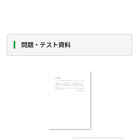
や、シベリア卓状地での東シベリア油・ガ
ス田の開発です。これらの油・ガス田からの
原油をアジア・太平洋諸国へと輸出するた
め、ロシアは東シベリア太平洋石油パイプ
ライン（ESPO）の敷設を急ピッチで進めま
した。初めて訪ねた時は、日本海に面する
問題・テスト資料
寒村であったコズミノが、みるみるうちに
巨大な石油の積み出し港に変貌していく様
を実見し、オイルマネーのすさまじさに目
を見張る思いでした。