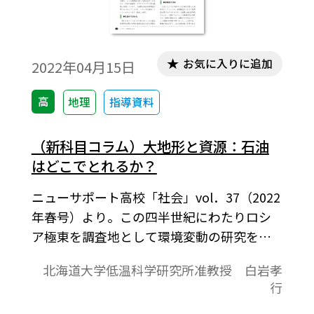
お気に入りに追加
2022年04月15日
高
地理
指導資料
（新科目コラム）大地形と資源：石油
はどこでとれるか？
ニューサポート高校「社会」vol．37（2022
年春号）より。この四半世紀にわたりロシ
ア極東を調査地として環境変動の研究を進
めてきました。この時期は、東シベリアと
北海道大学低温科学研究所准教授 白岩孝
ロシア極東のエネルギー資源探査が一気に
行
進んだ時期でもあります。サハリンの大陸棚