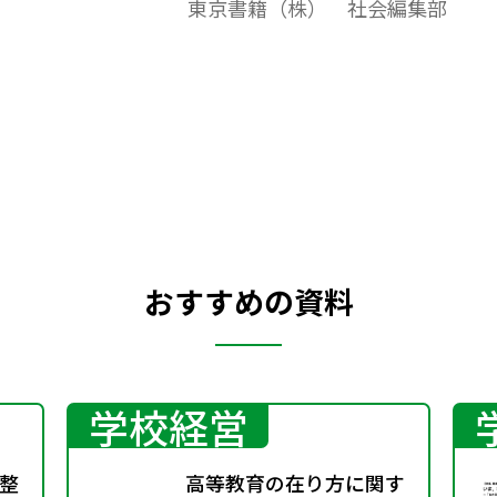
東京書籍（株） 社会編集部
応した地理Ｂ」整理・演習ノートをご紹介
します。一問一答形式になっていて、解答は
各編の最後にまとめて掲載しています。
おすすめの資料
学校経営
整
高等教育の在り方に関す