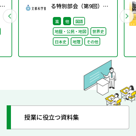
る特別部会（第9回）配
付資料
高
他
国語
地歴・公民・地図
世界史
日本史
地理
その他
授業に役立つ資料集