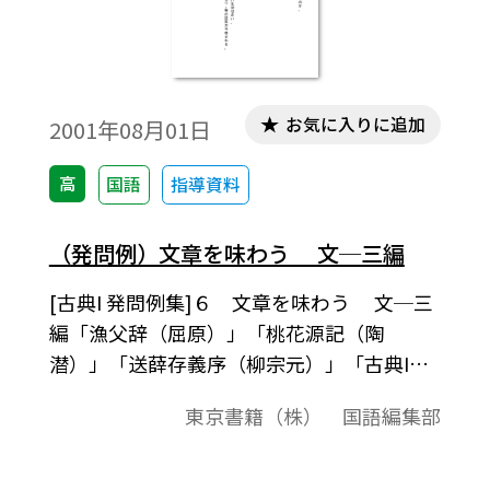
お気に入りに追加
2001年08月01日
高
国語
指導資料
（発問例）文章を味わう 文─三編
[古典I 発問例集]６ 文章を味わう 文─三
編「漁父辞（屈原）」「桃花源記（陶
潜）」「送薛存義序（柳宗元）」「古典I
（555）」準拠、発問例集授業の中での発問
東京書籍（株） 国語編集部
の例として、またテスト問題作成されると
きの問題の例としてご利用ください｡