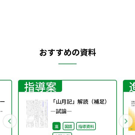
おすすめの資料
指導案
ー
「山月記」解読（補足）
―試論―
高
国語
指導資料