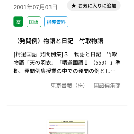
お気に入りに追加
2001年07月03日
高
国語
指導資料
（発問例）物語と日記 竹取物語
[精選国語I 発問例集]３ 物語と日記 竹取
物語「天の羽衣」「精選国語Ｉ （559）」準
拠、発問例集授業の中での発問の例とし
て、またテスト問題作成されるときの問題
東京書籍（株） 国語編集部
の例としてご利用ください｡「テキストダウ
ンロード用」で、テキストデータだけを取
り出すことができますので、教材作成のた
めに、自由に加工編集してご活用ください｡