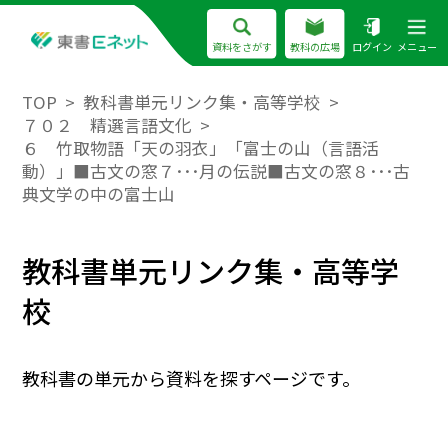
資料をさがす
教科の広場
ログイン
メニュー
TOP
教科書単元リンク集・高等学校
７０２ 精選言語文化
６ 竹取物語「天の羽衣」「富士の山（言語活
動）」■古文の窓７･･･月の伝説■古文の窓８･･･古
典文学の中の富士山
教科書単元リンク集・高等学
校
教科書の単元から資料を探すページです。