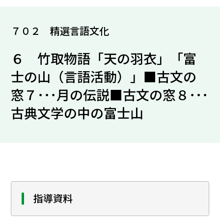
７０２ 精選言語文化
６ 竹取物語「天の羽衣」「富
士の山（言語活動）」■古文の
窓７･･･月の伝説■古文の窓８･･･
古典文学の中の富士山
指導資料