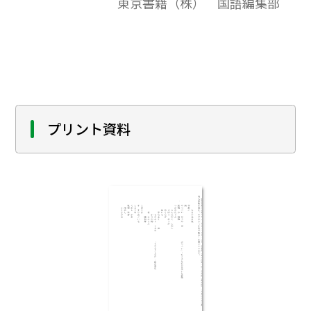
東京書籍（株） 国語編集部
問題作成されるときの問題の例としてご利
用ください｡「テキストダウンロード用」
で、テキストデータだけを取り出すことが
できますので、教材作成のために、自由に加
工編集してご活用ください｡
プリント資料