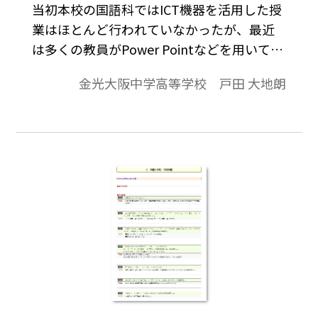
当初本校の国語科ではICT機器を活用した授
業はほとんど行われていなかったが、最近
は多くの教員がPower Pointなどを用いて授
業を展開している。2020年9月からは、コロ
金光大阪中学高等学校 戸田 大地朗
ナ禍のもとオンライン授業や動画配信が必
須となった状況を踏まえ、Chromebookが
導入された。本稿では、とかく暗記中心に
なりがちな古典学習で、Chromebookを活
用した探求的思考をめざす実践事例につい
てご紹介したい。