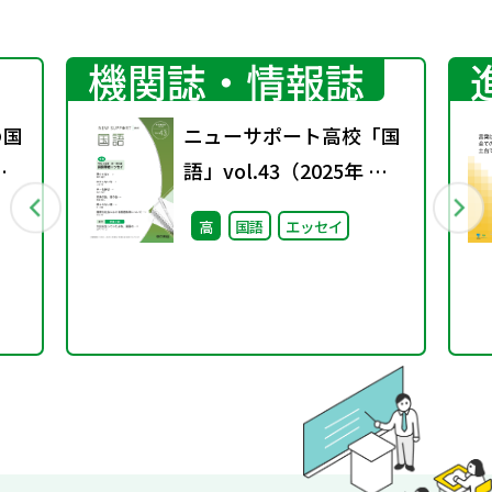
機関誌・情報誌
の国
ニューサポート高校「国
変
語」vol.43（2025年 春
ト
号）
高
国語
エッセイ