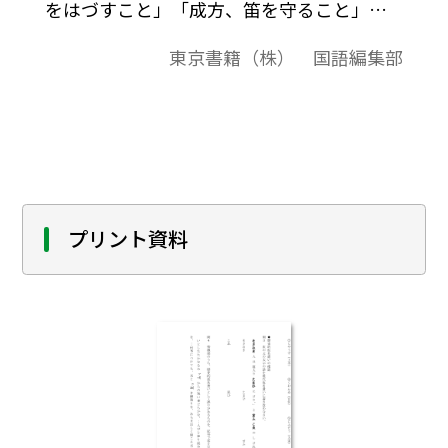
をはづすこと」「成方、笛を守ること」
「新編国語I （560）」準拠、発問例集授業
東京書籍（株） 国語編集部
の中での発問の例として、またテスト問題
作成されるときの問題の例としてご利用く
ださい｡「テキストダウンロード用」で、テ
キストデータだけを取り出すことができま
すので、教材作成のために、自由に加工編集
してご活用ください｡
プリント資料