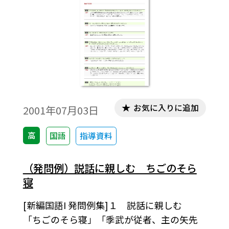
お気に入りに追加
2001年07月03日
高
国語
指導資料
（発問例）説話に親しむ ちごのそら
寝
[新編国語I 発問例集]１ 説話に親しむ
「ちごのそら寝」「季武が従者、主の矢先