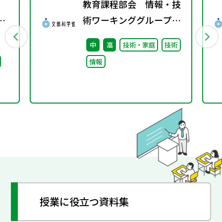
教育課程部会 情報・技
京
術ワーキンググループ
（第4回）配付資料
中
高
技術・家庭
技術
ビリ
情報
ま
授業に役立つ資料集