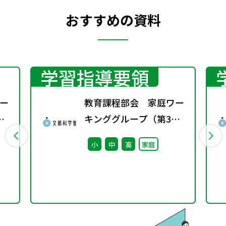
おすすめの資料
学習指導要領
ー
教育課程部会 家庭ワー
キンググループ（第3
回） 配付資料
小
中
高
家庭