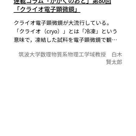
連載コラム「かがくのおと」第80回
「クライオ電子顕微鏡」
クライオ電子顕微鏡が大流行している。
「クライオ（cryo）」とは「冷凍」という
意味で，凍結した試料を電子顕微鏡で観察
する方法である。試料を染色や固定をせず
筑波大学数理物質系物理工学域教授 白木
急速凍結させるために，より生きた状態に
賢太郎
近い観察が可能だ。分解能の限界のために
細胞内の形状を観察するひとつの方法に過
ぎなかったが，2013年に3.4Å分解能でのタ
ンパク質構造の報告があり，それ以降，ク
ライオ電子顕微鏡は，X線結晶構造解析や核
磁気共鳴（NMR）法に匹敵する方法に成長
しようとしている。