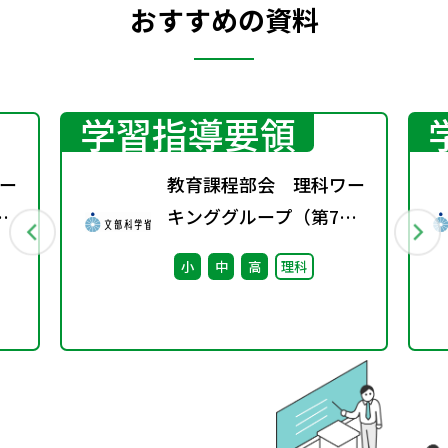
おすすめの資料
学習指導要領
ー
教育課程部会 理科ワー
キンググループ（第7
回） 配付資料 ※算
小
中
高
理科
数・数学ワーキンググル
ープ（第8回）と合同開
催