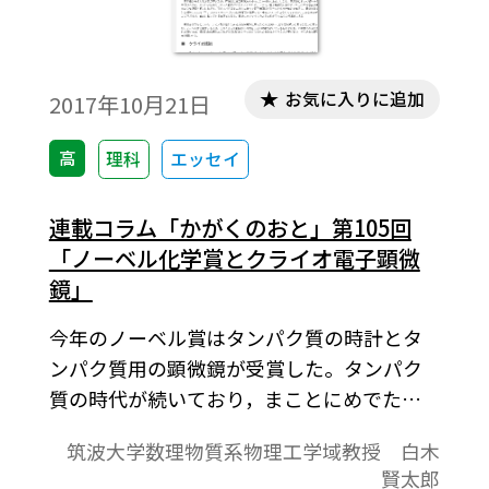
お気に入りに追加
2017年10月21日
高
理科
エッセイ
連載コラム「かがくのおと」第105回
「ノーベル化学賞とクライオ電子顕微
鏡」
今年のノーベル賞はタンパク質の時計とタ
ンパク質用の顕微鏡が受賞した。タンパク
質の時代が続いており，まことにめでたい
ことである。ノーベル化学賞の対象になっ
筑波大学数理物質系物理工学域教授 白木
たクライオ電子顕微鏡の技術革新について
賢太郎