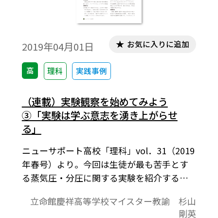
お気に入りに追加
2019年04月01日
高
理科
実践事例
（連載）実験観察を始めてみよう
③「実験は学ぶ意志を湧き上がらせ
る」
ニューサポート高校「理科」vol．31（2019
年春号）より。今回は生徒が最も苦手とす
る蒸気圧・分圧に関する実験を紹介する。
実際に圧力を測定する ことは簡単ではな
立命館慶祥高等学校マイスター教諭 杉山
く，高価な器具が必要な場合もあるが，今回
剛英