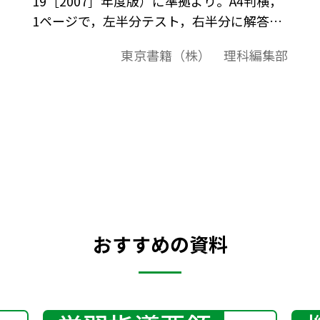
19［2007］年度版）に準拠より。A4判横，
1ページで，左半分テスト，右半分に解答の
構成になっています。授業の始めの5分程度
東京書籍（株） 理科編集部
を，前の時間の復習として利用できます。
おすすめの資料