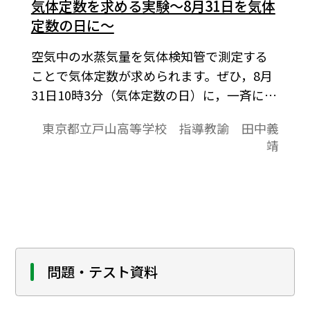
気体定数を求める実験～8月31日を気体
定数の日に～
空気中の水蒸気量を気体検知管で測定する
ことで気体定数が求められます。ぜひ，8月
31日10時3分（気体定数の日）に，一斉に気
体採取器を引き，水蒸気量を測定すること
東京都立戸山高等学校 指導教諭 田中義
で，気体定数がどこで求めても変わらない
靖
ことを一緒に確かめませんか。
問題・テスト資料