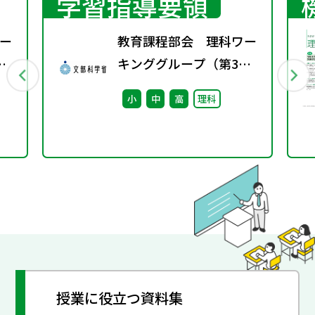
学習指導要領
ー
教育課程部会 理科ワー
キンググループ（第3
回） 配付資料
小
中
高
理科
ル
開
授業に役立つ資料集