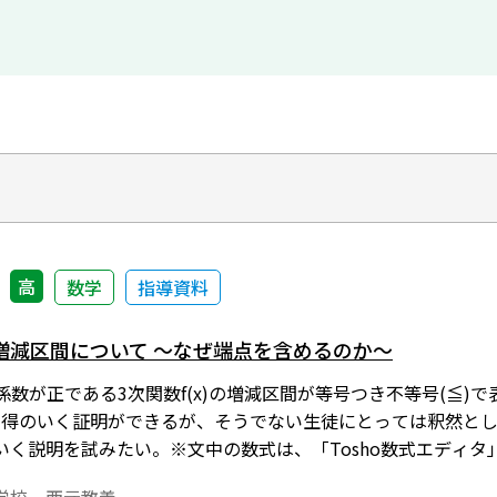
高
数学
指導資料
増減区間について ～なぜ端点を含めるのか～
係数が正である3次関数f(x)の増減区間が等号つき不等号(≦)
納得のいく証明ができるが、そうでない生徒にとっては釈然と
いく説明を試みたい。※文中の数式は、「Tosho数式エディ
は、「Tosho数式エディタ」が導入されていることが必要で