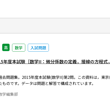
高
数学
入試問題
015年度本試験［数学II：微分係数の定義，接線の方程
去問題集。2015年度本試験(数学II)第2問。この資料は，
たものです。データは問題と解答で構成されています。
数学編集部