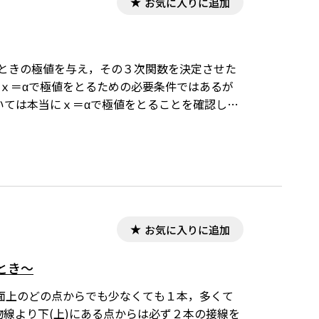
お気に入りに追加
ｘ)がｘ＝αで極値をとるための必要条件ではあるが
ついては本当にｘ＝αで極値をとることを確認しな
ぜ不適なものがないのに確認をする必要がある
を決定する問題について，解決のための必要十
れています。ワード文書で数式を正しく表示するた
ンロードはこちら→無償ダウンロードのご案内
お気に入りに追加
とき～
面上のどの点からでも少なくても１本，多くて
線より下(上)にある点からは必ず２本の接線を