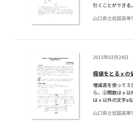
引くことができる
つの接点の座標を
山口県立岩国高等
示するためには，
案内
2015年03月24日
極値をとるｘの
増減表を使って３
ら，②関数はｘ以
はｘ以外の文字a
ラフをかくことは
山口県立岩国高等
いか戸惑う生徒が
の数式は，「Tos
が導入されている