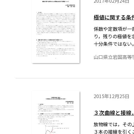
2017年02月24日
極値に関する条
係数や定数項が一部未定である３
り，残りの極値を求
十分条件ではない
ければならない。
山口県立岩国高等
のかという生徒か
分条件について考
めには，「Tos
2015年12月25日
３次曲線と接線
放物線では，その
３本の接線を引く