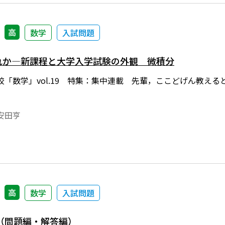
高
数学
入試問題
晴れか―新課程と大学入学試験の外観 微積分
「数学」vol.19 特集：集中連載 先輩，ここどげん教えると？P
安田亨
高
数学
入試問題
（問題編・解答編）