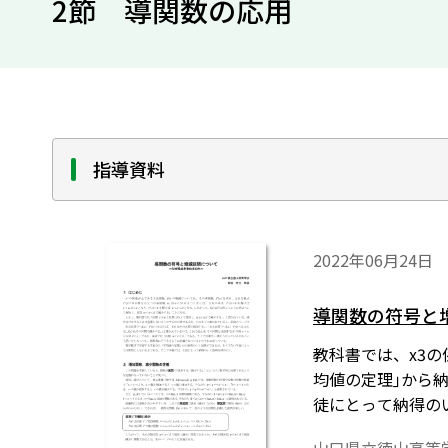
2節 導関数の応用
指導資料
2022年06月24日
導関数の符号と
教科書では、x3の
均値の定理｣から
徒にとって納得の
く表示するために