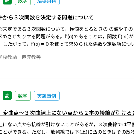
高
数学
指導資料
件から３次関数を決定する問題について
次関数について，極値をとるときの の値やそのときの極値を与え，その３次関数を決定させた
めさせたりする問題がある。f′(α)であることは，関数 f′(
。したがって，f′(α)＝０を使って求められた係数や定数項に
では，この確認で不適なものがあるかといえばそれはない。な
学校教諭 西元教善
らの質問があった。本稿では，極値に関する条件から３次関数
察する。※文中の数式は，「Tosho数式エディタ」で作成さ
ho数式エディタ」が導入されていることが必要です。無償ダウ
高
数学
実践事例
，変曲点～３次曲線上にない点から２本の接線が引ける
上にない点から接線が引けないことがあるが，３次曲線では平
ことができる。ただし，放物線では下(上)に凸のときはその放物