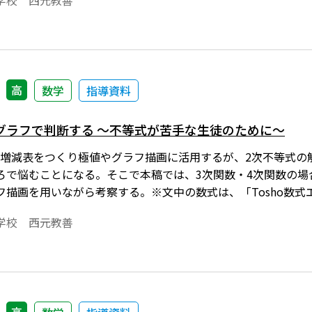
学校 西元教善
高
数学
指導資料
グラフで判断する ～不等式が苦手な生徒のために～
、増減表をつくり極値やグラフ描画に活用するが、2次不等式の
ろで悩むことになる。そこで本稿では、3次関数・4次関数の
フ描画を用いながら考察する。※文中の数式は、「Tosho数
るためには、「Tosho数式エディタ」が導入されていること
学校 西元教善