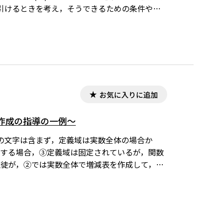
引けるときを考え，そうできるための条件や２
で作成されています。ワード文書で数式を正しく表
無償ダウンロードはこちら→無償ダウンロードのご
お気に入りに追加
作成の指導の一例～
の文字は含まず，定義域は実数全体の場合か
化する場合，③定義域は固定されているが，関数
生徒が，②では実数全体で増減表を作成して，グ
増減表をどのように場合分けして作成すればよ
やすい増減表作成の指導の一例を示す。※文中
く表示するためには，「Tosho数式エディタ」
ドのご案内