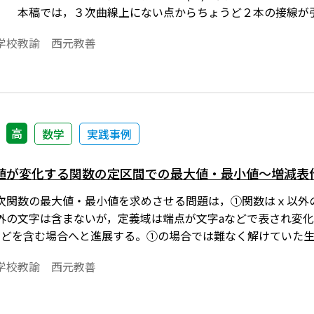
。 本稿では，３次曲線上にない点からちょうど２本の接線が
中心に考察する。※文中の数式は，「Tosho数式エディタ」
学校教諭 西元教善
「Tosho数式エディタ」が導入されていることが必要です。
高
数学
実践事例
値が変化する関数の定区間での最大値・最小値～増減表
次関数の最大値・最小値を求めさせる問題は，①関数はｘ以外
外の文字は含まないが，定義域は端点が文字aなどで表され変
などを含む場合へと進展する。①の場合では難なく解けていた
できてもその後どのように場合分けすればよいか，また③では
学校教諭 西元教善
出てくる。 本稿では，③の場合について生徒にとってわかり
ho数式エディタ」で作成されています。ワード文書で数式を正し
ことが必要です。無償ダウンロードはこちら→無償ダウンロー