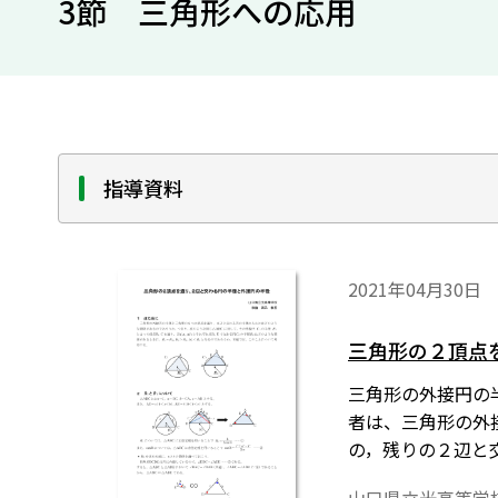
3節 三角形への応用
指導資料
2021年04月30日
三角形の２頂点
三角形の外接円の
者は、三角形の外
の，残りの２辺と
「Tosho数式エ