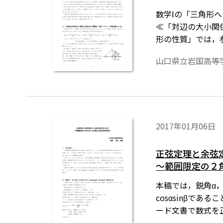
数学Ⅰの「三角形
≪「対辺の大小関
形の性質」では，
について，「より
山口県立岩国高等
と背伸びをすれば
います。ワード文
ードはこちら→無
2017年01月06日
正弦定理と余弦
～範囲限定の２
本稿では，鋭角α，βに
cosαsinβで
ード文書で数式を
ら→無償ダウンロ