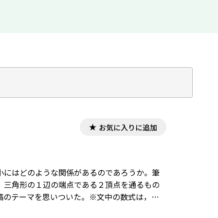
お気に入りに追加
小にはどのような関係があるのであろうか。筆
，三角形の１辺の端点である２頂点を通るもの
稿のテーマを思いついた。※文中の数式は，
ためには，「Tosho数式エディタ」が導入され