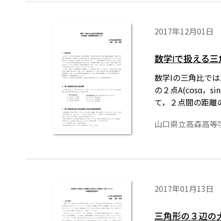
はこちら→無償ダ
2017年12月01日
数学Ⅰで扱える
数学Ⅰの三角比で
の２点A(cosα，si
て，２点間の距離
い。他にも証明の
山口県立高森高等
加法定理が成り立
が，その時点で進
その指導を考察す
は，「Tosho
2017年01月13日
三角形の３辺の