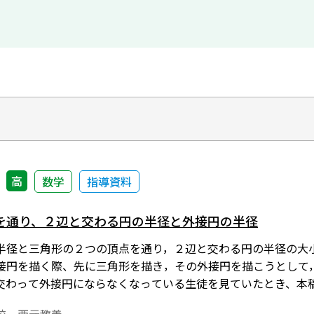
高
数学
指導資料
を通り、２辺と交わる円の半径と外接円の半径
半径と三角形の２つの頂点を通り，２辺と交わる円の半径の大
接円を描く際、先に三角形を描き，その外接円を描こうとして
交わって外接円にならなくなっている生徒を見ていたとき、本
ディタ」で作成されています。ワード文書で数式を正しく表示する