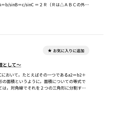
/sinB＝c/sinC ＝２Ｒ（Ｒは△ＡＢＣの外接
ＡＢＣの外接円の半径）』を除いた部分が余弦定理と同値
れています。ワード文書で数式を正しく表示するた
ンロードはこちら→無償ダウンロードのご案内
お気に入りに追加
理として～
において，たとえばその一つであるa2＝b2＋
る正方形の面積というように，面積についての等式で
ては，対角線でそれを２つの三角形に分割する
弦の値は等しく，また余弦の値は異符号で絶対
扱われる。 本稿では余弦定理での平方の項を
は，「Tosho数式エディタ」で作成されていま
導入されていることが必要です。無償ダウンロード