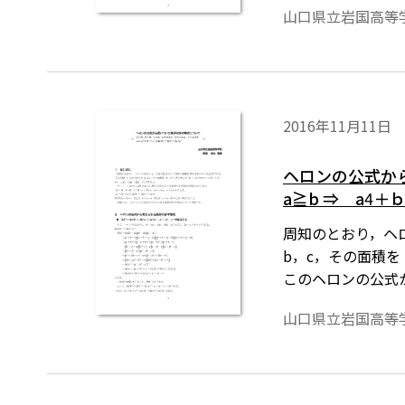
山口県立岩国高等
2016年11月11日
ヘロンの公式か
a≧b ⇒ a
4
＋
周知のとおり，ヘ
b，c，その面積を
このヘロンの公式
ます。ワード文書
山口県立岩国高等
ドはこちら→無償