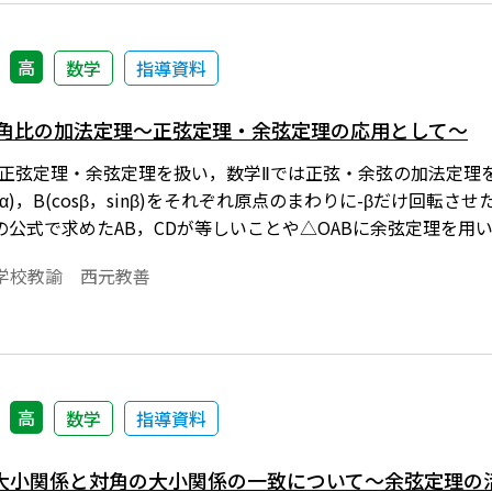
ウンロードのご案内
高
数学
指導資料
三角比の加法定理～正弦定理・余弦定理の応用として～
は正弦定理・余弦定理を扱い，数学Ⅱでは正弦・余弦の加法定理
nα)，B(cosβ，sinβ)をそれぞれ原点のまわりに-βだけ回転させた点C(
の公式で求めたAB，CDが等しいことや△OABに余弦定理を用
仕方があるが，せっかく正弦定理・余弦定理を数学Ⅰで扱って
学校教諭 西元教善
つことを示してみてはどうかと思う。もちろん，数学Ⅰの学習内
んだ生徒を中心に興味・関心をひくと思う。 本稿では，正弦
る。※文中の数式は，「Tosho数式エディタ」で作成されて
数式エディタ」が導入されていることが必要です。無償ダウンロ
高
数学
指導資料
大小関係と対角の大小関係の一致について～余弦定理の