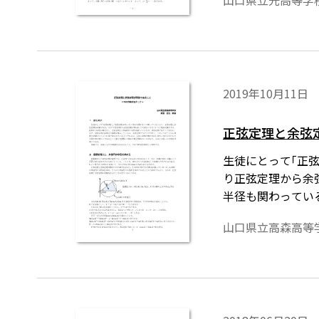
山口県立光高等学
ていることが必要
2019年10月11日
正弦定理と余弦
生徒にとって｢正
り正弦定理から余
半径も関わってい
ない。このような
山口県立高森高等
らの２乗の和は常
は，生徒にもその
ています。ワード
償ダウンロードはこちら→htt