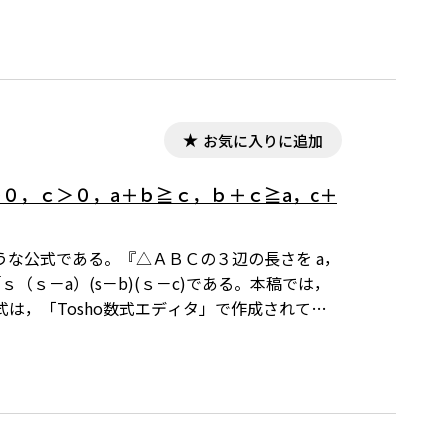
お気に入りに追加
０，ｃ＞０，a＋ｂ≧ｃ，ｂ＋ｃ≧a，c＋
な公式である。『△ＡＢＣの３辺の長さを a，
（ｓ－a）(s－b)(ｓ－c)である。本稿では，
は，「Tosho数式エディタ」で作成されてい
が導入されていることが必要です。無償ダウンロー