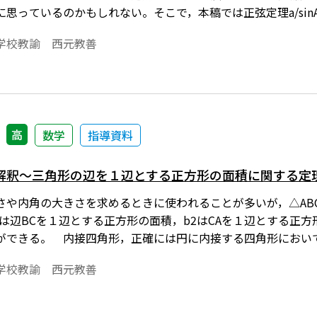
思っているのかもしれない。そこで，本稿では正弦定理a/sinA＝b
a/sinA＝b/sinB＝c/sinC ，つまり『＝２Ｒ（Ｒは△
学校教諭 西元教善
てみる。※文中の数式は，「Tosho数式エディタ」で作成さ
ho数式エディタ」が導入されていることが必要です。無償ダウ
高
数学
指導資料
解釈～三角形の辺を１辺とする正方形の面積に関する定
さや内角の大きさを求めるときに使われることが多いが，△ABC
Aは，a2は辺BCを１辺とする正方形の面積，b2はCAを１辺とす
ができる。 内接四角形，正確には円に内接する四角形におい
する２つの対角の和は２直角であり，それらの角についての正
学校教諭 西元教善
ような関係を基に余弦定理や面積の公式を使わせる問題がよく
て，この定理を面積に関する定理として考察する。※文中の数式
数式を正しく表示するためには，「Tosho数式エディタ」が