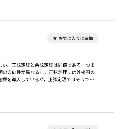
お気に入りに追加
らしい。正弦定理と余弦定理は同値である，つま
明の方向性が異なるし，正弦定理には外接円の
座標を導入しているが，正弦定理ではそうでは
が，正弦と余弦の間には同じ角のときにはそれ
，それらの根っこの部分は同じである。本稿で
の数式は，「Tosho数式エディタ」で作成され
タ」が導入されていることが必要です。会員向け無
rl=/detail/40776/