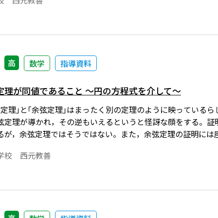
校 西元教善
です。会員向け無償ダウンロードはこちら
高
数学
指導資料
定理が同値であること ～円の方程式を介して～
弦定理｣と｢余弦定理｣はまったく別の定理のように映っている
弦定理が導かれ，その逆もいえるというと怪訝な顔をする。証
るが，余弦定理ではそうではない。また，余弦定理の証明には
ことから異質の定理というように受け取られているようである
学校 西元教善
に１であるという強力な関係(三角比の相互関係の１つ)があり
同値性がわかるように，円の方程式を利用して証明する。※文中
文書で数式を正しく表示するためには，「Tosho数式エディ
ps://ten.tokyo-shoseki.co.jp/login/newenter.php?wu