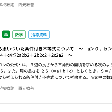
学校教諭 西元教善
高
数学
指導資料
ら思いついた条件付き不等式について ～ a＞０，ｂ＞
ｂ
4
＋c
4
≦2a
2
b
2
＋2b
2
c
2
＋2c
2
a
2
～
ロンの公式とは，３辺の長さから三角形の面積を求める次のよう
 Ｓ，また，周の長さを ２Ｓ（＝a＋b＋c） とおくとき，Ｓ＝√ｓ
から考えられる条件付き不等式について考察する。※文中の数式
で数式を正しく表示するためには，「Tosho数式エディタ」
学校教諭 西元教善
ダウンロードのご案内