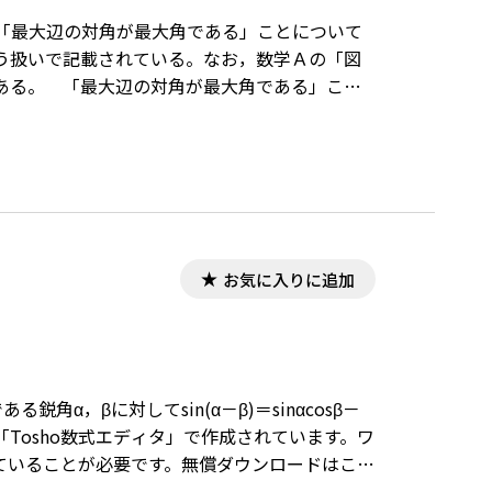
で「最大辺の対角が最大角である」ことについて
う扱いで記載されている。なお，数学Ａの「図
ある。 「最大辺の対角が最大角である」こと
の不等式の証明に関わるが，余弦定理からちょっ
数式は，「Tosho数式エディタ」で作成されて
」が導入されていることが必要です。無償ダウンロ
お気に入りに追加
ある鋭角α，βに対してsin(α－β)＝sinαcosβ－
「Tosho数式エディタ」で作成されています。ワ
れていることが必要です。無償ダウンロードはこち