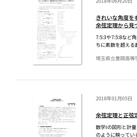
2018年06月20日
きれいな角度をも
余弦定理から見
7:5:3や7:5
ちに素数を超える
埼玉県立豊岡高等
2018年01月05日
余弦定理と正弦
数学Ⅰの図形と計
のように映ってい