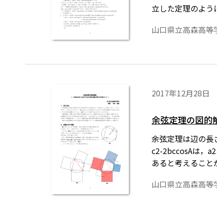
立した定理のように
円の半径）における
山口県立高森高等
であることを示し
めには，「Tos
2017年12月28日
余弦定理の図的
余弦定理は辺の長
c2-2bccos
あると考えること
とき，対角線に対
山口県立高森高等
値は等しい。この
正方形の面積とみ
す。ワード文書で