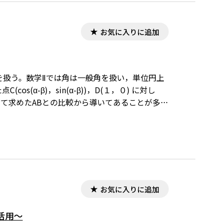
お気に入りに追加
を扱う。数学Ⅱでは角は一般角を扱い，単位円上
cos(α-β)，sin(α-β))，D(１，０) に対し
いて求めたABとの比較から導いてあることが多
あるのであるから，角に制限がつくことは許して
容からは逸脱し，どうせ数学Ⅱで扱うことである
定理と余弦定理から三角比の加法定理について，
います。ワード文書で数式を正しく表示するために
ードはこちら→無償ダウンロードのご案内
お気に入りに追加
活用～