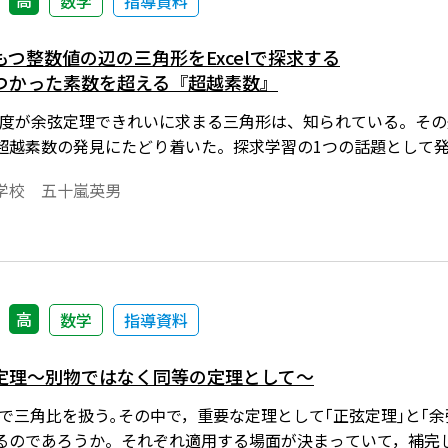
高
数学
指導資料
つ整数値の辺の三角形をExcelで探求する
つかった素数を超える『超越素数』
:8など角度が余弦定理できれいに求まる三角形は、知られている。そ
超越素数の発見にたどり着いた。探求学習の1つの話題として
学校 五十嵐英男
高
数学
指導資料
定理～別物ではなく同等の定理として～
量で三角比を扱う｡その中で，重要な定理として｢正弦定理｣と｢
るのであろうか。それぞれ適用する場面が決まっていて，補完