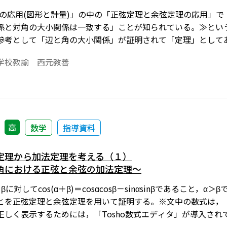
への応用(図形と計量)」の中の「正弦定理と余弦定理の応用」
係と対角の大小関係は一致する」ことが知られている。≫とい
参考として「辺と角の大小関係」が証明されて「定理」として
大きい角に対する辺の方が長い」という不等式の証明は数学Ⅱ
学校教諭 西元教善
できるので，生徒にもわかるような証明を試みてみた。※文中の
書で数式を正しく表示するためには，「Tosho数式エディタ
償ダウンロードのご案内
高
数学
指導資料
定理から加法定理を考える（１）
角における正弦と余弦の加法定理～
対してcos(α＋β)＝cosαcosβ－sinαsinβであること，α＞βで
あることを正弦定理と余弦定理を用いて証明する。※文中の数式は，
正しく表示するためには，「Tosho数式エディタ」が導入さ
ードのご案内