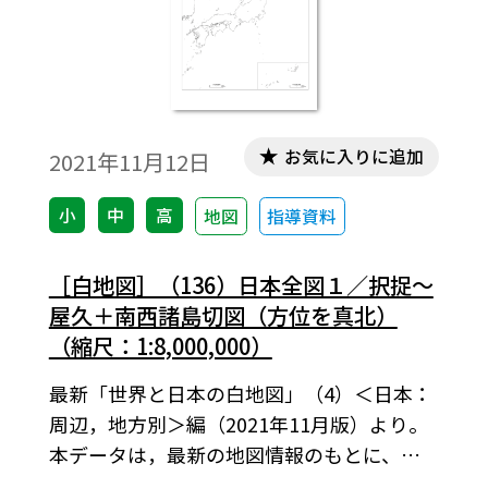
お気に入りに追加
2021年11月12日
小
中
高
地図
指導資料
［白地図］（136）日本全図１／択捉～
屋久＋南西諸島切図（方位を真北）
（縮尺：1:8,000,000）
最新「世界と日本の白地図」（4）＜日本：
周辺，地方別＞編（2021年11月版）より。
本データは，最新の地図情報のもとに、高
画質・高品質で作成しています。教材プリン