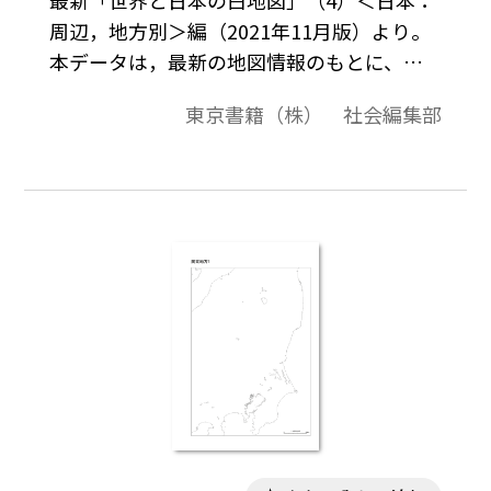
周辺，地方別＞編（2021年11月版）より。
本データは，最新の地図情報のもとに、高
画質・高品質で作成しています。教材プリン
東京書籍（株） 社会編集部
ト作成やワークシート作成などで，自由に
加工・編集してご利用いただけます。