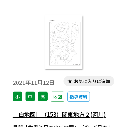
お気に入りに追加
2021年11月12日
小
中
高
地図
指導資料
［白地図］（153）関東地方２(河川)
最新「世界と日本の白地図」（4）＜日本：