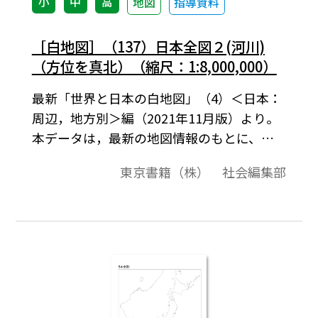
小
中
高
地図
指導資料
［白地図］（137）日本全図２(河川)
（方位を真北）（縮尺：1:8,000,000）
最新「世界と日本の白地図」（4）＜日本：
周辺，地方別＞編（2021年11月版）より。
本データは，最新の地図情報のもとに、高
画質・高品質で作成しています。教材プリン
東京書籍（株） 社会編集部
ト作成やワークシート作成などで，自由に
加工・編集してご利用いただけます。