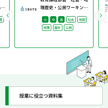
る機
理歴史・公民ワーキング
（第2回） 配付資料
理
小
中
高
社会
地図
年
地理
歴史
公民
授業に役立つ資料集