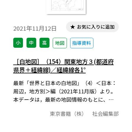
お気に入りに追加
2021年11月12日
小
中
高
地図
指導資料
［白地図］（154）関東地方３(都道府
県界＋経緯線)／経緯線各1°
最新「世界と日本の白地図」（4）＜日本：
周辺，地方別＞編（2021年11月版）より。
本データは，最新の地図情報のもとに、高
画質・高品質で作成しています。教材プリン
東京書籍（株） 社会編集部
ト作成やワークシート作成などで，自由に
加工・編集してご利用いただけます。