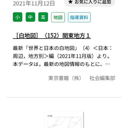
お気に入りに追加
2021年11月12日
小
中
高
地図
指導資料
［白地図］（152）関東地方１
最新「世界と日本の白地図」（4）＜日本：
周辺，地方別＞編（2021年11月版）より。
本データは，最新の地図情報のもとに、高
画質・高品質で作成しています。教材プリン
東京書籍（株） 社会編集部
ト作成やワークシート作成などで，自由に
加工・編集してご利用いただけます。