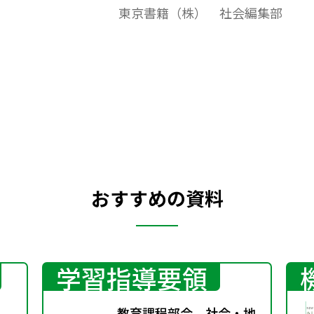
東京書籍（株） 社会編集部
ト作成やワークシート作成などで，自由に
加工・編集してご利用いただけます。
おすすめの資料
学習指導要領
教育課程部会 社会・地