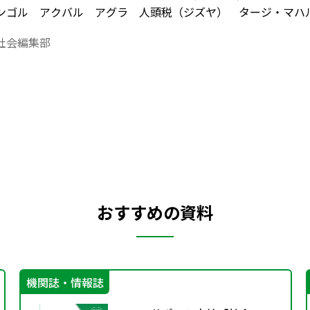
ンゴル アクバル アグラ 人頭税（ジズヤ） タージ・マハ
ト２世 イェニチェリ カピチュレーション サファヴィー朝
社会編集部
おすすめの資料
機関誌・情報誌