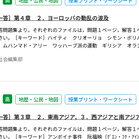
高
地歴・公民・地図
授業プリント・ワークシート
一答］第４章 ２．ヨーロッパの動乱の波及
答問題集より。それぞれのファイルは，問題１ページ，解答１
さい。［キーワード］ハイティ クリオーリョ シモン・ボリ
 ムハンマド・アリー ワッハーブ派の運動 ギリシア オラ
社会編集部
高
地歴・公民・地図
授業プリント・ワークシート
一答］第３章 ２．東南アジア，３．西アジアと南アジ
答問題集より。それぞれのファイルは，問題１ページ，解答１
。［キーワード］アンボイナ事件 阮福映（ｸﾞｴﾝ・ﾌｸ・ｱｲﾝ） 