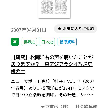
お気に入りに追加
2007年04月01日
高
世界史
日本史
指導資料
［研究］松岡洋右の声を聴いたことが
ありますか？－東アジアラジオ放送史
研究－
ニュ－サポ－ト高校「社会」Vol．7（2007
年春号）より。松岡洋右が1941年モスクワ
で日ソ中立条約を調印，その帰途，シベリ
ア鉄道で満州里に到着，そこで日ソ中立条
東京書籍（株） 社会編集部