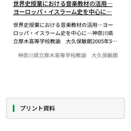
世界史授業における音楽教材の活用―
ヨーロッパ・イスラーム史を中心に―
世界史授業における音楽教材の活用―ヨー
ロッパ・イスラーム史を中心に―神奈川県
立厚木高等学校教諭 大久保敏朗2005年5月
平成17年３月，全国歴史教育研究協議会が
神奈川県立厚木高等学校教諭 大久保敏朗
編集・発行した「全歴研研究紀要第41集」
をもとに，『21世紀に生きる歴史教育の創
造 ―生徒の主体性を高める授業実践―』
をテーマに発表された，各分科会の提案内
容を，紹介させていただきます。
プリント資料