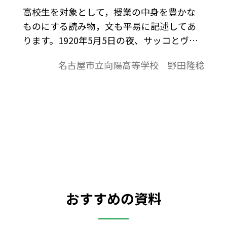
高校生を対象として，授業の中身を豊かな
ものにする読み物，文も平易に記述してあ
ります。1920年5月5日の夜、サッコとヴァ
ンゼッテイは二人で電車に乗っていた。ま
名古屋市立向陽高等学校 野田隆稔
わりの仲間たちの逮捕や国外追放で、なん
となくおかしな雰囲気を感じてはいたが、
無名の自分達まで及ぶとは思っていなかっ
た。二人はブロックトン（ボストンの南三
十キロメートル）のメーン街の電車のなか
で逮捕された。容疑は強盗殺人容疑であっ
た。二人にとつて全く身に覚えのないこと
であった。
おすすめの資料