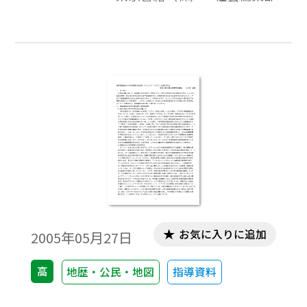
約に関する演説をおこなった。ここで，松
岡は日ソ中立条約によってソ連は満州国を
承認したと同然だと述べた。この演説は，
満州国のみならず，日本全土や占領地など
でも，ラジオを通じて報じられた。
お気に入りに追加
2005年05月27日
高
地歴・公民・地図
指導資料