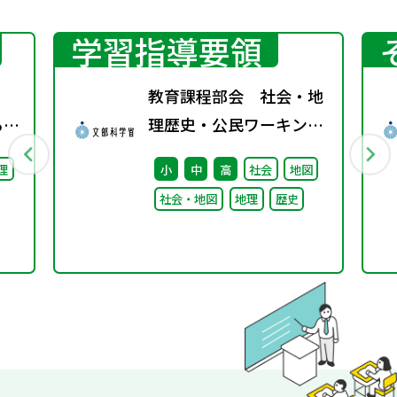
学習指導要領
教育課程部会 社会・地
る機
理歴史・公民ワーキング
（第6回） 配付資料
理
小
中
高
社会
地図
年
社会・地図
地理
歴史