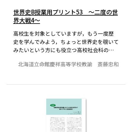
世界史B授業用プリント53 ～二度の世
界大戦4～
高校生を対象としていますが，もう一度歴
史を学んでみよう，ちょっと世界史を覗いて
みたいという方にも役立つ高校社会科の資
料です。「より知りたい」と思う生徒が「し
北海道立命館慶祥高等学校教諭 斎藤忠和
っかり」学びうるよう内容の充実をはか
り，topicsに「資料」や「コラム」的なもの
を配して，興味関心を喚起することに努め
ています。