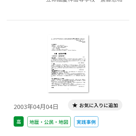
たい」と思う生徒が「しっかり」学びうる
よう内容の充実をはかり、topicsに「資料」
や「コラム」的なものを配して、興味関心
を喚起することに努めています。
お気に入りに追加
2003年04月04日
高
地歴・公民・地図
実践事例