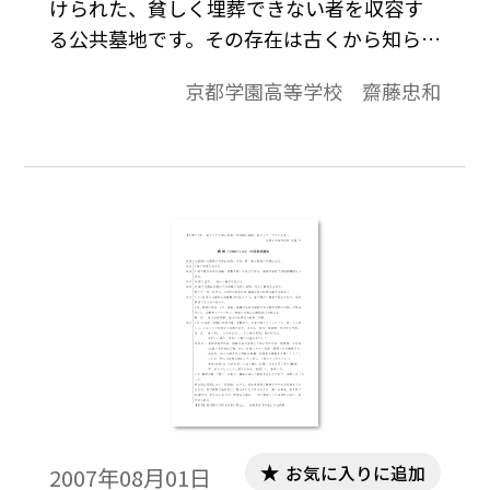
けられた、貧しく埋葬できない者を収容す
る公共墓地です。その存在は古くから知られ
ていましたが、なかなか具体像を知ること
京都学園高等学校 齋藤忠和
ができませんでした。本稿では、漏澤園と
は何か、そして漏澤園が広く整備された徽
宗の時代とはどのような時代かについて、
簡単にご紹介したいと思います。
お気に入りに追加
2007年08月01日