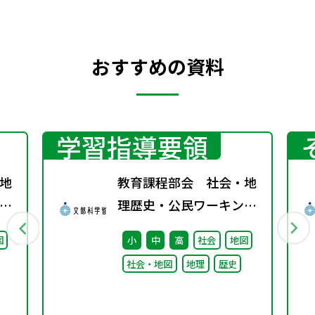
おすすめの資料
学習指導要領
地
教育課程部会 社会・地
グ
理歴史・公民ワーキング
（第6回） 配付資料
図
小
中
高
社会
地図
社会・地図
地理
歴史