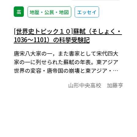
高
地歴・公民・地図
エッセイ
[世界史トピック１０]蘇軾（そしょく・
1036～1101）の科挙受験記
唐宋八大家の一，また書家として宋代四大
家の一に列せられた蘇軾の年表。東アジア
世界の変容・唐帝国の崩壊と東アジア・五
代から宋へ。
山形中央高校 加藤亨