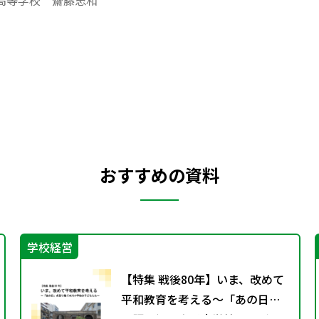
高等学校 齋藤忠和
かった視点で世界史の授業を構築する機会を得たことであった。
おいて課された、「環境教育の一環を担うため、森林問題を扱
告である。世界史で森林問題、というあまり前例のない取り組
御批正を賜りたい。
おすすめの資料
学校経営
【特集 戦後80年】いま、改めて
平和教育を考える〜「あの日」