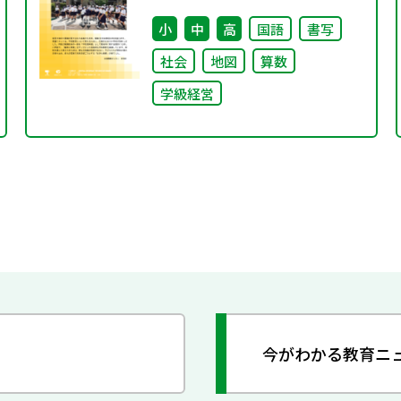
を語り継ぐ本川小学校の子ども
たち〜
小
中
高
国語
書写
社会
地図
算数
学級経営
今がわかる教育ニ