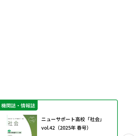
 本稿は、2012年度社会科教育特論（山下宏
いうる世界史の授業を考案する」という課題に
みであるが、それゆえ、参考となるところもあ
機関誌・情報誌
学
ニューサポート高校「社会」
vol.42（2025年 春号）