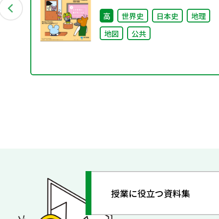
ShakaIka』 2025年秋号"
理
高
世界史
日本史
地理
地図
公共
授業に役立つ資料集