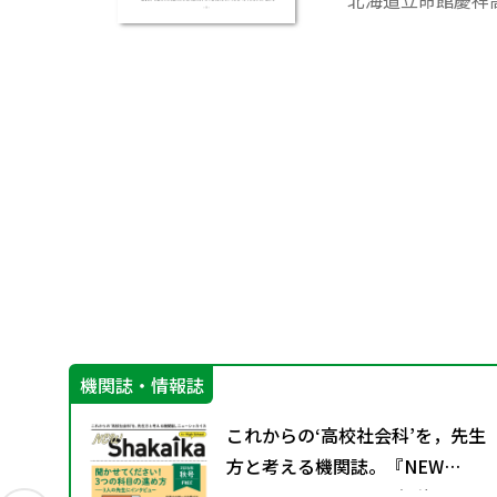
北海道立命館慶祥
れまで思いもしな
文教授）の講義に
対しての、回答報
ると思う。多くの
機関誌・情報誌
先生
これからの‘高校社会科’を，先生
方と考える機関誌。『NEW