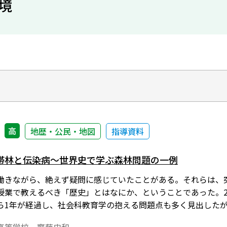
境
高
地歴・公民・地図
指導資料
林と伝染病～――世界史で学ぶ森林問題の一例――
働きながら、絶えず疑問に感じていたことがある。それらは、
授業で教えるべき「歴史」とはなにか、ということであった。20
ら1年が経過し、社会科教育学の抱える問題点も多く見出した
、これまで振り返ることのなかった「世界史」という教科を、