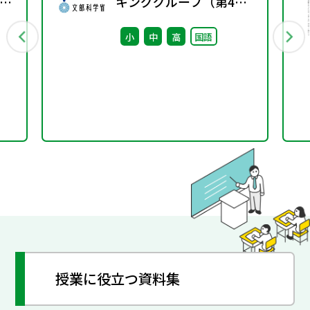
示
キンググループ（第4
し
回） 配付資料
小
中
高
国語
授業に役立つ資料集