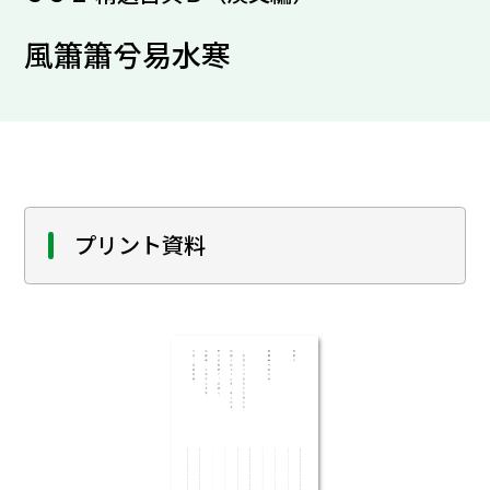
風簫簫兮易水寒
プリント資料