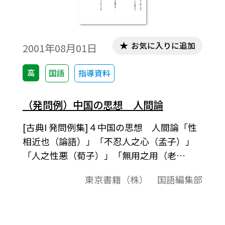
お気に入りに追加
2001年08月01日
高
国語
指導資料
（発問例）中国の思想 人間論
[古典I 発問例集]４中国の思想 人間論「性
相近也（論語）」「不忍人之心（孟子）」
「人之性悪（荀子）」「無用之用（老
子）」「曳尾於塗中（荘子）」「古典I
東京書籍（株） 国語編集部
（555）」準拠、発問例集授業の中での発問
の例として、またテスト問題作成されると
きの問題の例としてご利用ください｡