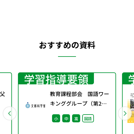
おすすめの資料
学習指導要領
父
教育課程部会 国語ワー
キンググループ（第2
回） 配付資料
小
中
高
国語