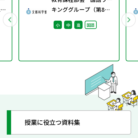
1
キンググループ（第8
回） 配付資料
小
中
高
国語
授業に役立つ資料集