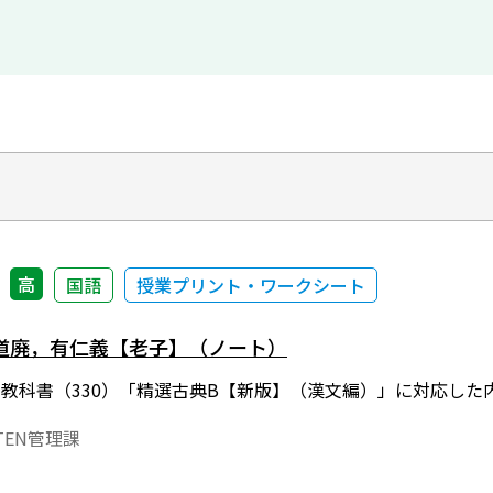
高
国語
授業プリント・ワークシート
道廃，有仁義【老子】（ノート）
年度用教科書（330）「精選古典B【新版】（漢文編）」に対応
EN管理課