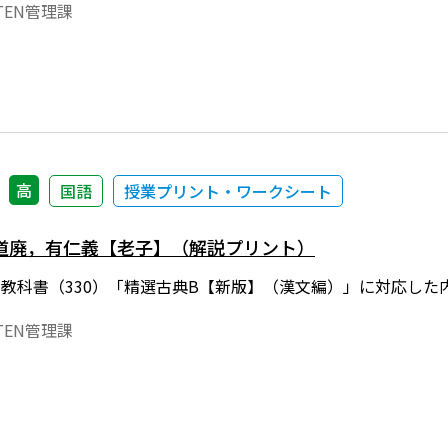
EN管理課
高
国語
授業プリント・ワークシート
道廃，有仁義【老子】（解説プリント）
年度用教科書（330）「精選古典B【新版】（漢文編）」に対応
EN管理課