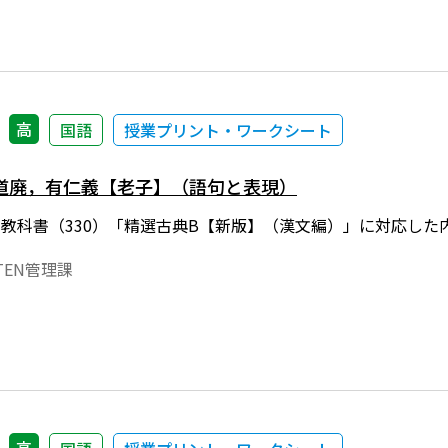
高
国語
授業プリント・ワークシート
道廃，有仁義【老子】（語句と表現）
年度用教科書（330）「精選古典B【新版】（漢文編）」に対応
EN管理課