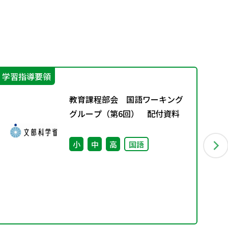
学習指導要領
そ
教育課程部会 国語ワーキング
グループ（第6回） 配付資料
小
中
高
国語