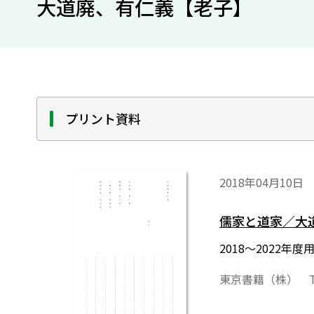
大道廃、有仁義【老子】
プリント資料
2018年04月10日
儒家と道家／大
2018～2022
東京書籍（株） T