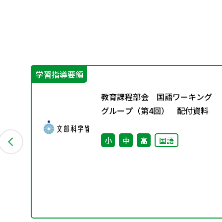
学習指導要領
み
教育課程部会 国語ワーキング
集
グループ（第4回） 配付資料
小
中
高
国語