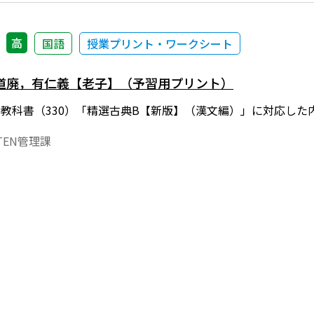
高
国語
授業プリント・ワークシート
道廃，有仁義【老子】（予習用プリント）
年度用教科書（330）「精選古典B【新版】（漢文編）」に対応
EN管理課