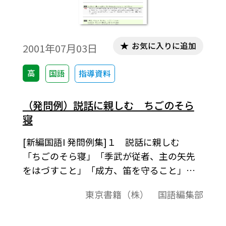
お気に入りに追加
2001年07月03日
高
国語
指導資料
（発問例）説話に親しむ ちごのそら
寝
[新編国語I 発問例集]１ 説話に親しむ
「ちごのそら寝」「季武が従者、主の矢先
をはづすこと」「成方、笛を守ること」
「新編国語I （560）」準拠、発問例集授業
東京書籍（株） 国語編集部
の中での発問の例として、またテスト問題
作成されるときの問題の例としてご利用く