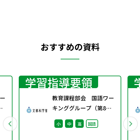
おすすめの資料
学習指導要領
ー
教育課程部会 国語ワー
キンググループ（第8
回） 配付資料
小
中
高
国語