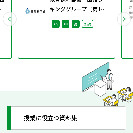
春
キンググループ（第1
回） 配付資料
小
中
高
国語
授業に役立つ資料集