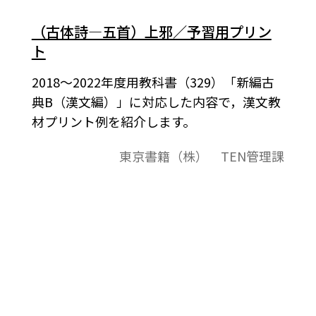
（古体詩―五首）上邪／予習用プリン
ト
2018～2022年度用教科書（329）「新編古
典B（漢文編）」に対応した内容で，漢文教
材プリント例を紹介します。
東京書籍（株） TEN管理課