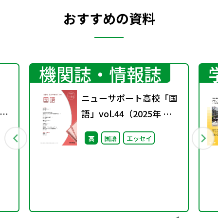
おすすめの資料
機関誌・情報誌
ニューサポート高校「国
示
語」vol.44（2025年 秋
し
号）
高
国語
エッセイ