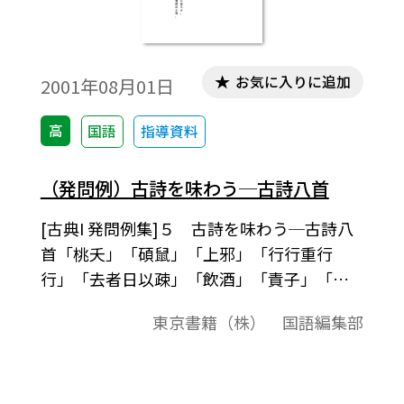
お気に入りに追加
2001年08月01日
高
国語
指導資料
（発問例）古詩を味わう─古詩八首
[古典I 発問例集]５ 古詩を味わう─古詩八
首「桃夭」「碩鼠」「上邪」「行行重行
行」「去者日以疎」「飲酒」「責子」「敕
勒歌」「古典I （555）」準拠、発問例集授
東京書籍（株） 国語編集部
業の中での発問の例として、またテスト問
題作成されるときの問題の例としてご利用
ください｡