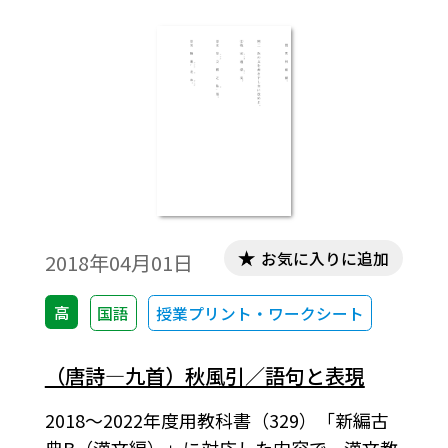
お気に入りに追加
2018年04月01日
高
国語
授業プリント・ワークシート
（唐詩―九首）秋風引／語句と表現
2018～2022年度用教科書（329）「新編古
典B（漢文編）」に対応した内容で，漢文教