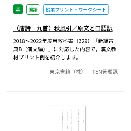
高
国語
授業プリント・ワークシート
（唐詩―九首）秋風引／原文と口語訳
2018～2022年度用教科書（329）「新編古
典B（漢文編）」に対応した内容で，漢文教
材プリント例を紹介します。
東京書籍（株） TEN管理課