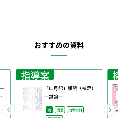
おすすめの資料
指導案
ー
「山月記」解読（補足）
―試論―
高
国語
指導資料