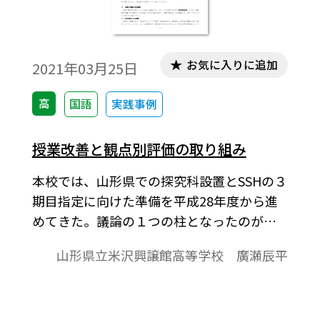
お気に入りに追加
2021年03月25日
高
国語
実践事例
授業改善と観点別評価の取り組み
本校では、山形県での探究科設置とSSHの３
期目指定に向けた準備を平成28年度から進
めてきた。議論の１つの柱となったのが
「指導と評価の一体化」である。その中
山形県立米沢興譲館高等学校 廣瀬辰平
で、定期考査の点数のみで５段階評定を行
うことへの問題意識のもと、専門家の助言
も交えながら議論してきた。若干私見を交