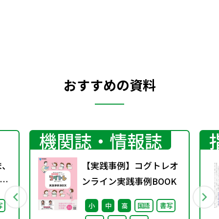
えるが、本校がめざす「指導と評価の一体
化」の柱のもと、国語科として取り組んで
きた実践事例をご紹介したい。
おすすめの資料
機関誌・情報誌
ま、
【実践事例】コグトレオ
ンライン実践事例BOOK
継
写
小
中
高
国語
書写
た