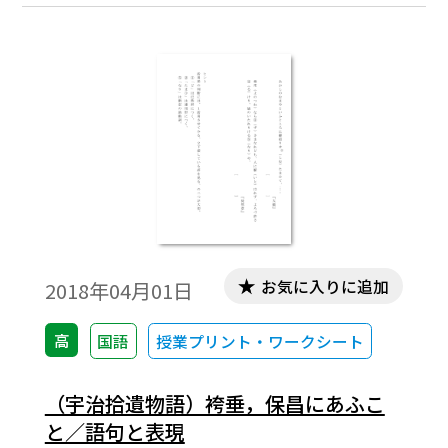
お気に入りに追加
2018年04月01日
高
国語
授業プリント・ワークシート
（宇治拾遺物語）袴垂，保昌にあふこ
と／語句と表現