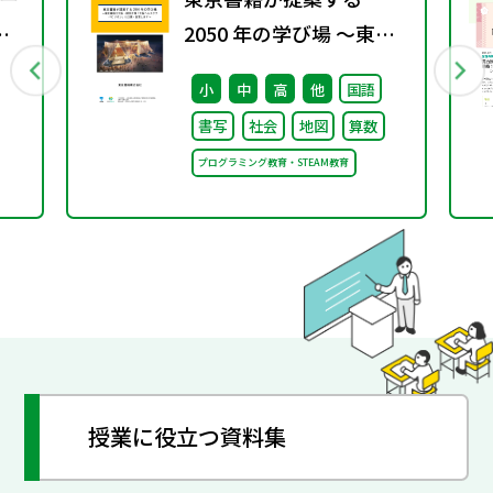
2050 年の学び場 ～東京
書籍は大阪・関西万博
小
中
高
他
国語
「大阪ヘルスケア パビリ
書写
社会
地図
算数
オン」に出展・協賛しま
プログラミング教育・STEAM教育
す～
授業に役立つ資料集