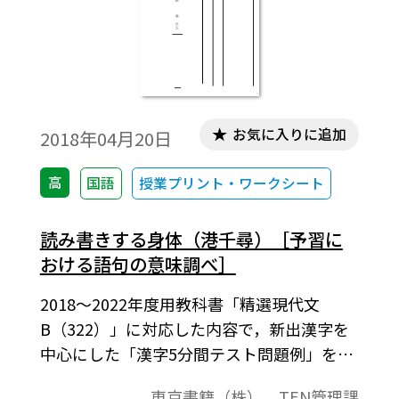
お気に入りに追加
2018年04月20日
高
国語
授業プリント・ワークシート
読み書きする身体（港千尋）［予習に
おける語句の意味調べ］
2018～2022年度用教科書「精選現代文
B（322）」に対応した内容で，新出漢字を
中心にした「漢字5分間テスト問題例」を紹
介します。B5判横サイズで，奇数ページが
東京書籍（株） TEN管理課