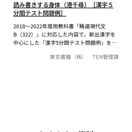
読み書きする身体（港千尋）［漢字５
分間テスト問題例］
2018～2022年度用教科書「精選現代文
B（322）」に対応した内容で，新出漢字を
中心にした「漢字5分間テスト問題例」を紹
介します。B5判横サイズで，奇数ページが
東京書籍（株） TEN管理課
問題，偶数ページが解答の構成になってい
ます。教材プリントとしてご利用ください。