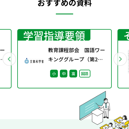
おすすめの資料
学習指導要領
ー
教育課程部会 国語ワー
キンググループ（第2
回） 配付資料
小
中
高
国語