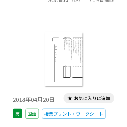
問題，偶数ページが解答の構成になってい
ます。教材プリントとしてご利用ください。
お気に入りに追加
2018年04月20日
高
国語
授業プリント・ワークシート