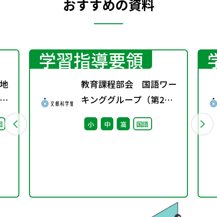
おすすめの資料
学習指導要領
地
教育課程部会 国語ワー
グ
キンググループ（第2
回） 配付資料
図
小
中
高
国語