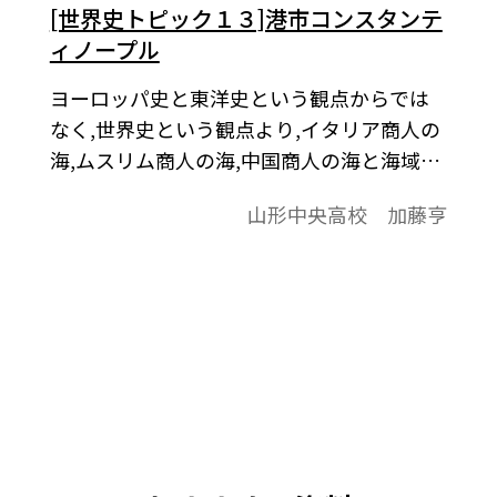
[世界史トピック１３]港市コンスタンテ
ィノープル
ヨーロッパ史と東洋史という観点からでは
なく,世界史という観点より,イタリア商人の
海,ムスリム商人の海,中国商人の海と海域世
界の発展をとらえてみることは,明快であ
山形中央高校 加藤亨
る。ここでは,ビザンツ帝国が海域世界に果
たした役割をみてみる。海域世界の発展・
三つの海域世界の成立・地中海－イタリア
商人の海。