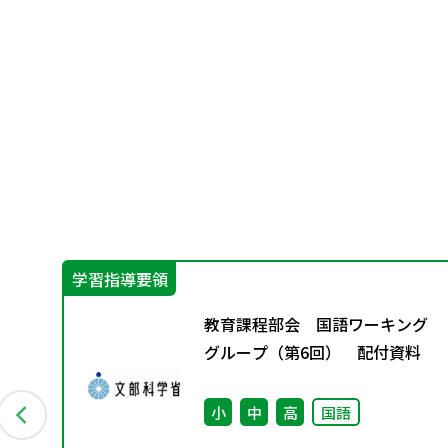
学習指導要領
教育課程部会 国語ワーキング
ブ
グループ（第6回） 配付資料
小
中
高
国語