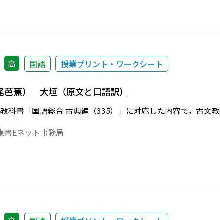
高
国語
授業プリント・ワークシート
尾芭蕉） 大垣（原文と口語訳）
年度用教科書「国語総合 古典編（335）」に対応した内容で，古文
東書Eネット事務局