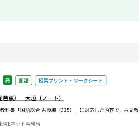
高
国語
授業プリント・ワークシート
尾芭蕉） 大垣（ノート）
年度用教科書「国語総合 古典編（335）」に対応した内容で，古文
東書Eネット事務局