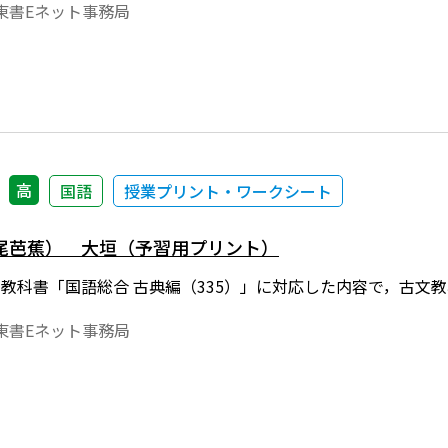
東書Eネット事務局
高
国語
授業プリント・ワークシート
尾芭蕉） 大垣（予習用プリント）
年度用教科書「国語総合 古典編（335）」に対応した内容で，古文
東書Eネット事務局