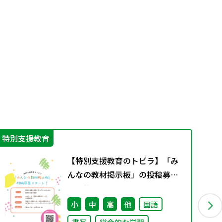
特別支援教育
学
【特別支援教育のトビラ】「み
んなの教材掲示板」の投稿募集
を開始しました！
小
中
高
他
国語