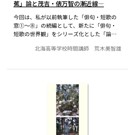
蕉」論と茂吉・俵万智の漸近線―
今回は、私が以前執筆した「俳句・短歌の
窓①～⑧」の続編として、新たに「俳句・
短歌の世界観」をシリーズ化とした「論
考」を執筆することにした。それは新たな
北海高等学校時間講師 荒木美智雄
私の問題意識が蓄積し、全国に発信したい
と考えたからである。第一回目は、「芭
蕉」論を届けたいと考えている。