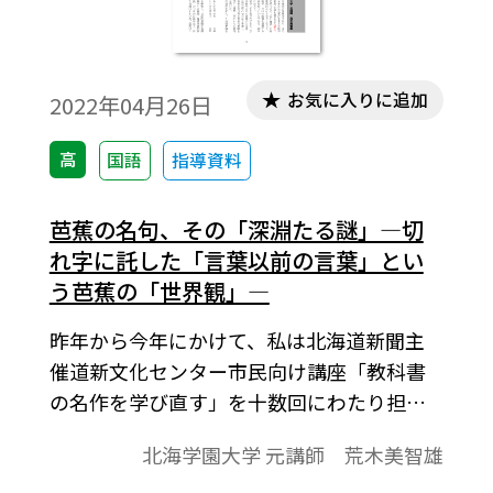
お気に入りに追加
2022年04月26日
高
国語
指導資料
芭蕉の名句、その「深淵たる謎」―切
れ字に託した「言葉以前の言葉」とい
う芭蕉の「世界観」―
昨年から今年にかけて、私は北海道新聞主
催道新文化センター市民向け講座「教科書
の名作を学び直す」を十数回にわたり担当
した。参加者は私より高齢の方々であった
北海学園大学 元講師 荒木美智雄
が、衰えることのない鋭い問題意識から、