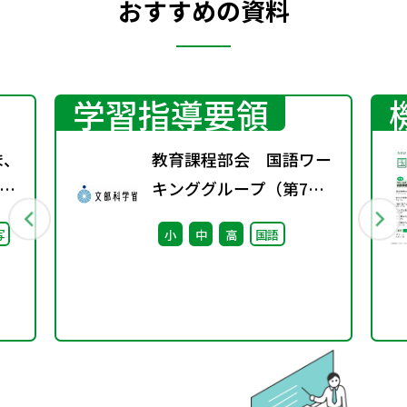
おすすめの資料
学習指導要領
ま、
教育課程部会 国語ワー
キンググループ（第7
継
回） 配付資料
写
小
中
高
国語
た