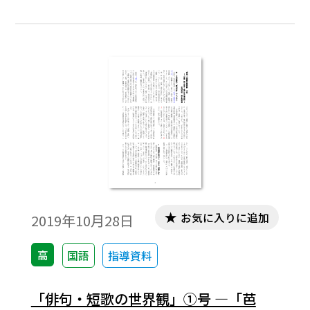
私の思考を超えるような多くの問いを投げ
かけてきた。この体験は私の知的探求心を
刺激し、また新たに芭蕉の数々の「謎」に
思い至った。そこで本稿では、松尾芭蕉の
名句の「謎」や「何故」を改めて探求して
みたい。
お気に入りに追加
2019年10月28日
高
国語
指導資料
「俳句・短歌の世界観」①号 ―「芭