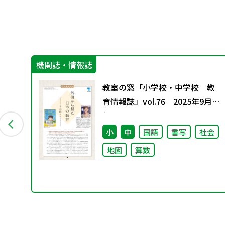
機関誌・情報誌
グ
教室の窓「小学校・中学校 教
料
育情報誌」vol.76 2025年9月発
行
小
中
国語
書写
社会
地図
算数