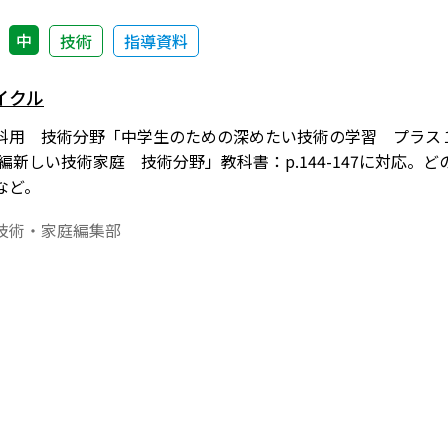
中
技術
指導資料
イクル
用 技術分野「中学生のための深めたい技術の学習 プラス１５」20
新編新しい技術家庭 技術分野」教科書：p.144-147に対応
など。
技術・家庭編集部