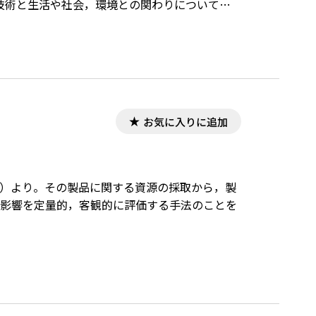
技術と生活や社会，環境との関わりについて理
問題を見いだして課題を設定する力，持続可能
うとする実践的な態度を身に付ける。
お気に入りに追加
月）より。その製品に関する資源の採取から，製
の影響を定量的，客観的に評価する手法のことを