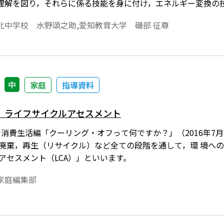
理解を図り，それらに係る技能を身に付け，エネルギー変換の
に，生活や社会の中からエネルギー変換の技術と環境に関わる
北中学校 水野頌之助,愛知教育大学 磯部 征尊
けて，適切かつ誠実にエネルギー変換の技術を工夫し創造しよ
中
家庭
指導資料
］ライフサイクルアセスメント
）消費生活編「クーリング・オフって何ですか？」（2016年7
 廃棄，再生（リサイクル）など全ての段階を通して，環 境へ
アセスメント（LCA）」といいます。
家庭編集部