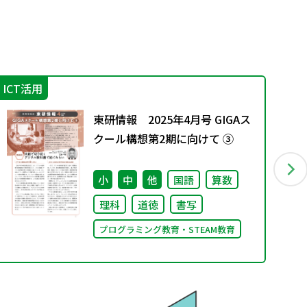
ICT活用
学
東研情報 2025年4月号 GIGAス
クール構想第2期に向けて ③
小
中
他
国語
算数
理科
道徳
書写
プログラミング教育・STEAM教育