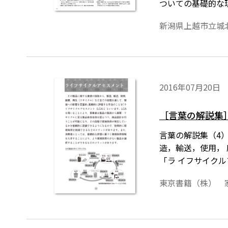
ついての基礎的な
解を深めるととも
新潟県上越市立城
な社会の構築に向
2016年07月20日
［言葉の解説集
言葉の解説集（4
造，輸送，使用，
「ラ イフサイクル
東京書籍（株） 