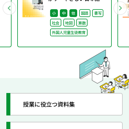
③ ～「保護者への（学校
小
中
他
国語
書写
運営としての）やさしい
社会
地図
算数
日本語」～
外国人児童生徒教育
授業に役立つ資料集