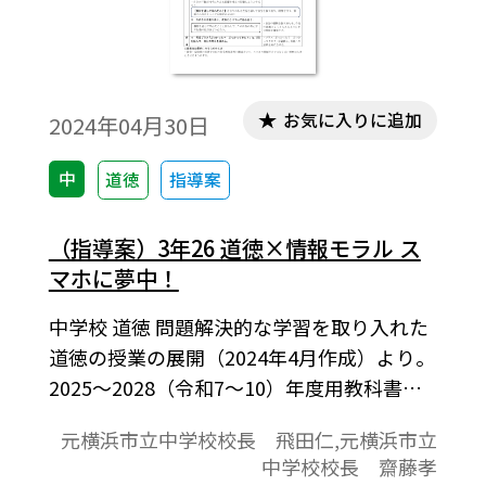
お気に入りに追加
2024年04月30日
中
道徳
指導案
（指導案）3年26 道徳×情報モラル ス
マホに夢中！
中学校 道徳 問題解決的な学習を取り入れた
道徳の授業の展開（2024年4月作成）より。
2025～2028（令和7～10）年度用教科書
「新編 新しい道徳」にたいおう。【ねら
元横浜市立中学校校長 飛田仁,元横浜市立
い】、【学習課題】、【教材を通して学ん
中学校校長 齋藤孝
だこと】などで1時間の学習指導案を構成し