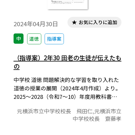
お気に入りに追加
2024年04月30日
中
道徳
指導案
（指導案）2年30 田老の生徒が伝えたも
の
中学校 道徳 問題解決的な学習を取り入れた
道徳の授業の展開（2024年4月作成）より。
2025～2028（令和7～10）年度用教科書
「新編 新しい道徳」にたいおう。【ねら
元横浜市立中学校校長 飛田仁,元横浜市立
い】、【学習課題】、【教材を通して学ん
中学校校長 齋藤孝
だこと】などで1時間の学習指導案を構成し
ています。