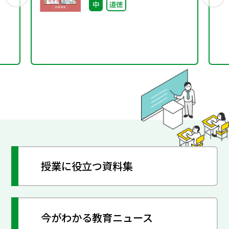
中
道徳
つな
授業に役立つ資料集
今がわかる教育ニュース